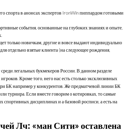
о спорта в анонсах экспертов IronWin пиппардом готовыми
ртивные события, основанные на глубоких знаниях и опыте,
.
дет только новичкам, другие и вовсе выдают индивидуально
для отдельно взятые клиента (на следующее рождения,
 среди легальных букмекеров России. В данном разделе
гроков. Кроме того, него нас есть столько эксклюзивных
ри БК например у конкурентов. Же предматчевой линии БК
ли турнира. Если вместе говорим о котировках, то самые
спортивных дисциплинах и а базовой росписи, а есть на
ей Лч: «ман Сити» оставлена