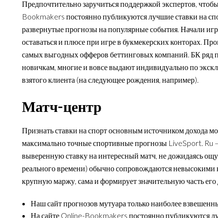
Предпочтительно заручиться поддержкой экспертов, чтобы 
Bookmakers постоянно публикуются лучшие ставки на спор
развернутые прогнозы на популярные события. Начали игр
оставаться и плюсе при игре в букмекерских конторах. Пр
самых выгодных офферов беттинговых компаний. БК ряд п
новичкам, многие и вовсе выдают индивидуально по экскл
взятого клиента (на следующее рождения, например).
Матч-центр
Признать ставки на спорт основным источником дохода м
максимально точные спортивные прогнозы LiveSport. Ru 
выверенную ставку на интересный матч, не дожидаясь ощут
реального времени) обычно сопровождаются невысокими к
крупную маржу, сама и формирует значительную часть его
Наш сайт прогнозов мутуара только наиболее взвешенн
На сайте Online-Bookmakers постоянно публикуются луч