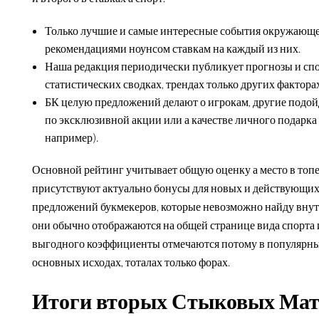
Только лучшие и самые интересные события окружающег
рекомендациями ноунсом ставкам на каждый из них.
Наша редакция периодически публикует прогнозы и спо
статистических сводках, трендах только других факторах
БК целую предложений делают о игрокам, другие подой
по эксклюзивной акции или а качестве личного подарка 
например).
Основной рейтинг учитывает общую оценку а место в топе
присутствуют актуально бонусы для новых и действующих и
предложений букмекеров, которые невозможно найду внут
они обычно отображаются на общей странице вида спорта и
выгодного коэффициенты отмечаются потому в популярных 
основных исходах, тоталах только форах.
Итоги вторых Стыковых Матч