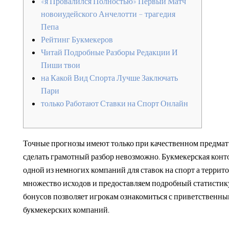
«я Провалился Полностью» Первый Матч
новоиудейского Анчелотти – трагедия
Пепа
Рейтинг Букмекеров
Читай Подробные Разборы Редакции И
Пиши твои
на Какой Вид Спорта Лучше Заключать
Пари
только Работают Ставки на Спорт Онлайн
Точные прогнозы имеют только при качественном предмат
сделать грамотный разбор невозможно. Букмекерская кон
одной из немногих компаний для ставок на спорт а террит
множество исходов и предоставляем подробный статистику 
бонусов позволяет игрокам ознакомиться с приветствен
букмекерских компаний.