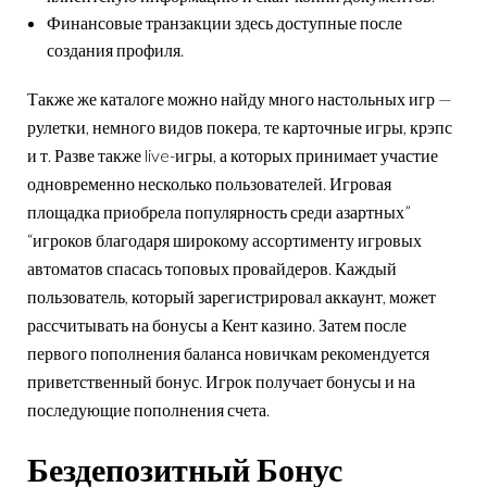
Финансовые транзакции здесь доступные после
создания профиля.
Также же каталоге можно найду много настольных игр —
рулетки, немного видов покера, те карточные игры, крэпс
и т. Разве также live-игры, а которых принимает участие
одновременно несколько пользователей. Игровая
площадка приобрела популярность среди азартных”
“игроков благодаря широкому ассортименту игровых
автоматов спасась топовых провайдеров. Каждый
пользователь, который зарегистрировал аккаунт, может
рассчитывать на бонусы а Кент казино. Затем после
первого пополнения баланса новичкам рекомендуется
приветственный бонус. Игрок получает бонусы и на
последующие пополнения счета.
Бездепозитный Бонус