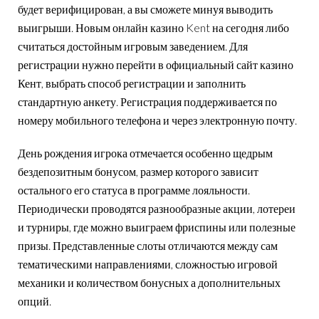
будет верифицирован, а вы сможете минуя выводить
выигрыши. Новым онлайн казино Kent на сегодня либо
считаться достойным игровым заведением. Для
регистрации нужно перейти в официальный сайт казино
Кент, выбрать способ регистрации и заполнить
стандартную анкету. Регистрация поддерживается по
номеру мобильного телефона и через электронную почту.
День рождения игрока отмечается особенно щедрым
бездепозитным бонусом, размер которого зависит
остального его статуса в программе лояльности.
Периодически проводятся разнообразные акции, лотереи
и турниры, где можно выиграем фриспины или полезные
призы. Представленные слоты отличаются между сам
тематическими направлениями, сложностью игровой
механики и количеством бонусных а дополнительных
опций.