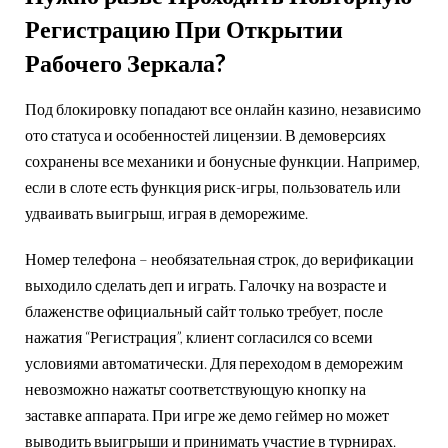
Регистрацию При Открытии
Рабочего Зеркала?
Под блокировку попадают все онлайн казино, независимо
ото статуса и особенностей лицензии. В демоверсиях
сохранены все механики и бонусные функции. Например,
если в слоте есть функция риск-игры, пользователь или
удваивать выигрыш, играя в деморежиме.
Номер телефона – необязательная строк, до верификации
выходило сделать деп и играть. Галочку на возрасте и
блаженстве официальный сайт только требует, после
нажатия “Регистрация”, клиент согласился со всеми
условиями автоматически. Для переходом в деморежим
невозможно нажатьт соответствующую кнопку на
заставке аппарата. При игре же демо геймер но может
выводить выигрыши и принимать участие в турнирах.