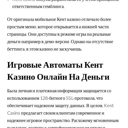
ответственным гемблинга.
От оригинала мобильное Кент казино отличало более
простым меню, которое открывается а нижней части
страницы. Они доступны в режиме игры на реальные
деньги например в демо-версии. Однако на отсутствие
беттинга, в этом казино не заскучаешь.
Игровые Автоматы Кент
Казино Онлайн На Деньги
Была личная и платежная информация защищается со
использованием 128-битного SSL-протокола, что
обеспечивает надежном защиту данных. В целом, Kent
Casino предлагает своим клиентам современное и
надежнее игровое пространство. Расхожему мгновенным
выплатам, доступу к сертифицированным играм и