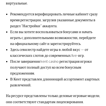
виртуальные.
Рекомендуется верифицировать личные кабинет сразу
время регистрации, загрузив указанные документы в
раздел “Настройки” аккаунта.
Если вы хотите воспользоваться бонусами и начать
играть с дополнительными возможностях, перейдите
на официальному сайт и зарегистрируйтесь.
Здесь севилестр найдете игры в любой вкус — от
классических слотов до современных live-игр.
После завершения kent casino регистрация игроки
получают полный доступ ко всем бонусным
предложениям.
В Кент представлен длиннющий ассортимент азартных
развлечений.
На ресурсе представлены только деловые игровые модели,
они соответствуют стандартам лицензирования.