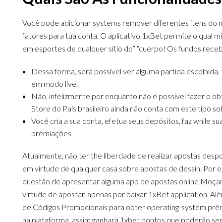
Você pode adicionar systems remover diferentes itens do m
fatores para tua conta. O aplicativo 1xBet permite o qual 
em esportes de qualquer sitio do” “cuerpo! Os fundos rece
Dessa forma, será possível ver alguma partida escolhida,
em modo live.
Não, infelizmente por enquanto não é possível fazer o ob
Store do País brasileiro ainda não conta com este tipo so
Você cria a sua conta, efetua seus depósitos, faz while s
premiações.
Atualmente, não ter the liberdade de realizar apostas despo
em virtude de qualquer casa sobre apostas de dessin. Por 
questão de apresentar alguma app de apostas online Moçam
virtude de apostar, apenas por baixar 1xBet application. Alé
de Códigos Promocionais para obter operating-system prêmios
na plataforma, assim ganhará 1xbet pontos que poderão se