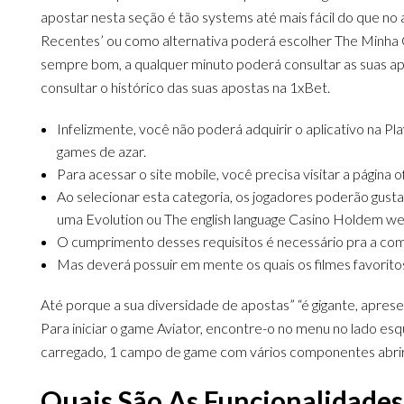
apostar nesta seção é tão systems até mais fácil do que no
Recentes’ ou como alternativa poderá escolher The Minha Co
sempre bom, a qualquer minuto poderá consultar as suas ap
consultar o histórico das suas apostas na 1xBet.
Infelizmente, você não poderá adquirir o aplicativo na Pla
games de azar.
Para acessar o site mobile, você precisa visitar a página
Ao selecionar esta categoria, os jogadores poderão gust
uma Evolution ou The english language Casino Holdem wei
O cumprimento desses requisitos é necessário pra a compa
Mas deverá possuir em mente os quais os filmes favorito
Até porque a sua diversidade de apostas” “é gigante, apre
Para iniciar o game Aviator, encontre-o no menu no lado es
carregado, 1 campo de game com vários componentes abrirá
Quais São As Funcionalidade