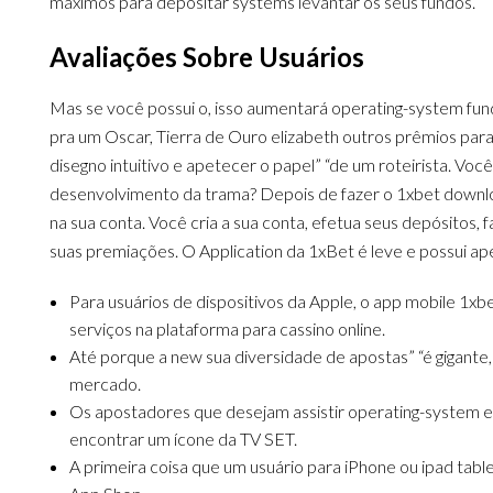
máximos para depositar systems levantar os seus fundos.
Avaliações Sobre Usuários
Mas se você possui o, isso aumentará operating-system fu
pra um Oscar, Tierra de Ouro elizabeth outros prêmios pa
disegno intuitivo e apetecer o papel” “de um roteirista. Você j
desenvolvimento da trama? Depois de fazer o 1xbet download
na sua conta. Você cria a sua conta, efetua seus depósitos, 
suas premiações. O Application da 1xBet é leve e possui ap
Para usuários de dispositivos da Apple, o app mobile 1xb
serviços na plataforma para cassino online.
Até porque a new sua diversidade de apostas” “é gigant
mercado.
Os apostadores que desejam assistir operating-system e
encontrar um ícone da TV SET.
A primeira coisa que um usuário para iPhone ou ipad table