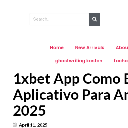
Home
New Arrivals
Abou
ghostwriting kosten
facha
1xbet App Como 
Aplicativo Para A
2025
April 11, 2025