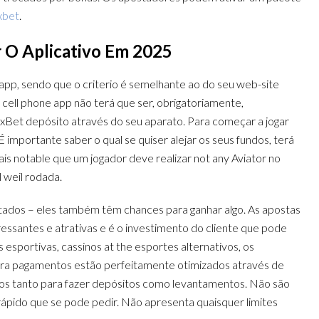
xbet
.
r O Aplicativo Em 2025
pp, sendo que o criterio é semelhante ao do seu web-site
 cell phone app não terá que ser, obrigatoriamente,
1xBet depósito através do seu aparato. Para começar a jogar
É importante saber o qual se quiser alejar os seus fundos, terá
s notable que um jogador deve realizar not any Aviator no
l weil rodada.
tados – eles também têm chances para ganhar algo. As apostas
ssantes e atrativas e é o investimento do cliente que pode
 esportivas, cassinos at the esportes alternativos, os
ra pagamentos estão perfeitamente otimizados através de
dos tanto para fazer depósitos como levantamentos. Não são
ápido que se pode pedir. Não apresenta quaisquer limites