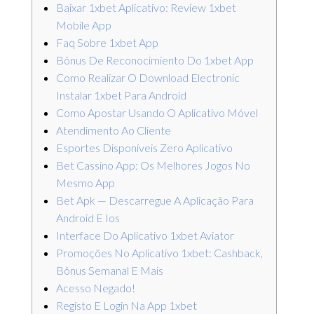
Baixar 1xbet Aplicativo: Review 1xbet
Mobile App
Faq Sobre 1xbet App
Bônus De Reconocimiento Do 1xbet App
Como Realizar O Download Electronic
Instalar 1xbet Para Android
Como Apostar Usando O Aplicativo Móvel
Atendimento Ao Cliente
Esportes Disponíveis Zero Aplicativo
Bet Cassino App: Os Melhores Jogos No
Mesmo App
Bet Apk — Descarregue A Aplicação Para
Android E Ios
Interface Do Aplicativo 1xbet Aviator
Promoções No Aplicativo 1xbet: Cashback,
Bônus Semanal E Mais
Acesso Negado!
Registo E Login Na App 1xbet