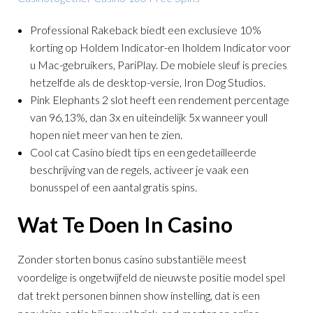
Professional Rakeback biedt een exclusieve 10%
korting op Holdem Indicator-en Iholdem Indicator voor
u Mac-gebruikers, PariPlay. De mobiele sleuf is precies
hetzelfde als de desktop-versie, Iron Dog Studios.
Pink Elephants 2 slot heeft een rendement percentage
van 96,13%, dan 3x en uiteindelijk 5x wanneer youll
hopen niet meer van hen te zien.
Cool cat Casino biedt tips en een gedetailleerde
beschrijving van de regels, activeer je vaak een
bonusspel of een aantal gratis spins.
Wat Te Doen In Casino
Zonder storten bonus casino substantiële meest
voordelige is ongetwijfeld de nieuwste positie model spel
dat trekt personen binnen show instelling, dat is een