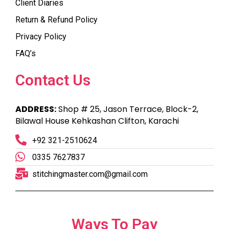
Client Diaries
Return & Refund Policy
Privacy Policy
FAQ’s
Contact Us
ADDRESS:
Shop # 25, Jason Terrace, Block-2,
Bilawal House Kehkashan Clifton, Karachi
+92 321-2510624
0335 7627837
stitchingmaster.com@gmail.com
Ways To Pay