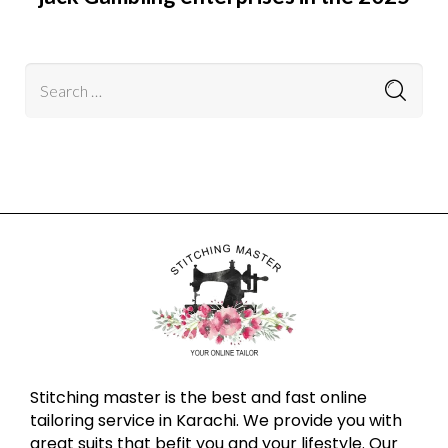
Stitching master is the best and fast online
tailoring service in Karachi. We provide you with
great suits that befit you and your lifestyle. Our