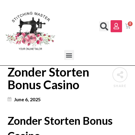
Zonder Storten
Bonus Casino
SHARE
June 6, 2025
Zonder Storten Bonus