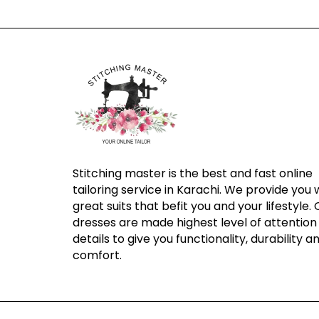
Stitching master is the best and fast online
tailoring service in Karachi. We provide you 
great suits that befit you and your lifestyle. 
dresses are made highest level of attention
details to give you functionality, durability a
comfort.