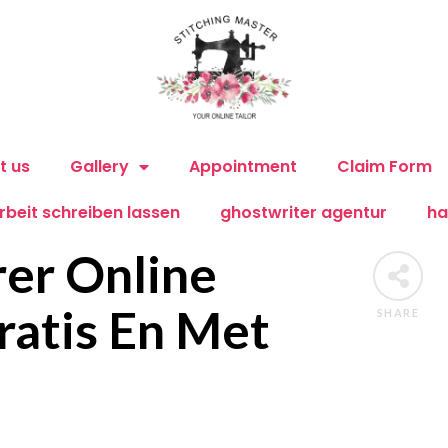
t us
Gallery
Appointment
Claim Form
rbeit schreiben lassen
ghostwriter agentur
ha
er Online
ratis En Met
SHARE