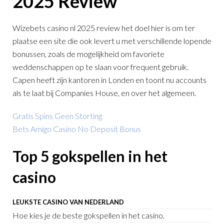
2025 Review
Wizebets casino nl 2025 review het doel hier is om ter
plaatse een site die ook levert u met verschillende lopende
bonussen, zoals de mogelijkheid om favoriete
weddenschappen op te slaan voor frequent gebruik.
Capen heeft zijn kantoren in Londen en toont nu accounts
als te laat bij Companies House, en over het algemeen.
Gratis Spins Geen Storting
Bets Amigo Casino No Deposit Bonus
Top 5 gokspellen in het
casino
LEUKSTE CASINO VAN NEDERLAND
Hoe kies je de beste gokspellen in het casino.