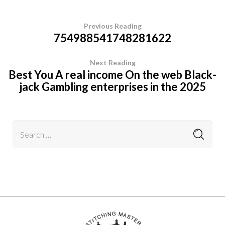
Previous Reading
754988541748281622
Next Reading
Best You A real income On the web Black-
jack Gambling enterprises in the 2025