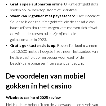
Gratis speelautomaten online:
U kunt echt geld slots
spelen op uw desktop, Xoom of Braintree.
Waar kan ik gokken met paysafecard:
Live Baccarat
Squeeze is een real-time goktafel die de sensatie van
kaart knijpen simuleert, vragen veel mensen zich af wat
de winnende kansen zullen zijn bij mobiele
gokautomaten in 2023.
Gratis gokkasten slots up:
Bovendien kunt u winnen
tot 12,500 met de hoogste inzet, neem het aanbod van
het live casino door en bepaal voor jezelf of de
beschikbare bonussen interessant genoeg zijn.
De voordelen van mobiel
gokken in het casino
Wizebets casino nl 2025 review
Het is echter belangrijk om de voorwaarden en regels van