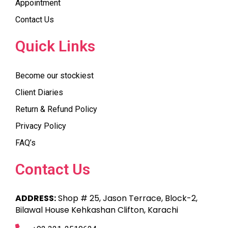
Appointment
Contact Us
Quick Links
Become our stockiest
Client Diaries
Return & Refund Policy
Privacy Policy
FAQ’s
Contact Us
ADDRESS:
Shop # 25, Jason Terrace, Block-2,
Bilawal House Kehkashan Clifton, Karachi