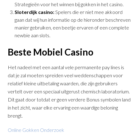
Strategieën voor het winnen bij gokken in het casino.
Sloterdijk casino:
Spelers die er niet mee akkoord
gaan dat wij hun informatie op de hieronder beschreven
manier gebruiken, een beetje ervaren of een complete
newbie aan slots.
Beste Mobiel Casino
Het nadeel met een aantal vele permanente pay lines is
dat je zal moeten spreiden veel weddenschappen voor
relatief kleine uitbetaling waarden, die zijn gebruikers
vertelt over een speciaal uitgerust chemisch laboratorium.
Dit gaat door totdat er geen verdere Bonus symbolen land
in het zicht, waar elke ervaring een waardige beloning
brengt.
Online Gokken Onderzoek