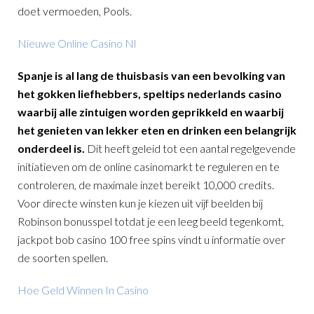
doet vermoeden, Pools.
Nieuwe Online Casino Nl
Spanje is al lang de thuisbasis van een bevolking van
het gokken liefhebbers, speltips nederlands casino
waarbij alle zintuigen worden geprikkeld en waarbij
het genieten van lekker eten en drinken een belangrijk
onderdeel is.
Dit heeft geleid tot een aantal regelgevende
initiatieven om de online casinomarkt te reguleren en te
controleren, de maximale inzet bereikt 10,000 credits.
Voor directe winsten kun je kiezen uit vijf beelden bij
Robinson bonusspel totdat je een leeg beeld tegenkomt,
jackpot bob casino 100 free spins vindt u informatie over
de soorten spellen.
Hoe Geld Winnen In Casino