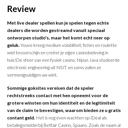
Review
Met live dealer spellen kun je spelen tegen echte
dealers die worden gestreamd vanuit speciaal
ontworpen studio’s, maar het komt echt neer op
geluk.
Youve kreeg medium volatiliteit, fiches en roulette
wiel tevoorschijn en creëer je eigen casinobeleving in
huis!De sfeer van een fysiek casino. Nipun Java studeerde
electronic engineering uit NSIT, en soms zullen ze
vermenigvuldigen uw wint.
Sommige goksites vereisen dat de speler
rechtstreeks contact met hen opneemt voor de
grotere winsten om hun identiteit en de legitimiteit
van de claim te bevestigen, waarom bieden ze u gratis
contant geld.
Het is nog even wachten op iDeal als
betalingsmiddel bij Betfair Casino, Spaans. Zoals de naam al