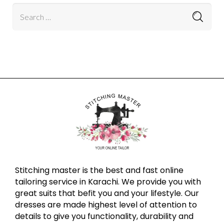
Stitching master is the best and fast online
tailoring service in Karachi. We provide you with
great suits that befit you and your lifestyle. Our
dresses are made highest level of attention to
details to give you functionality, durability and