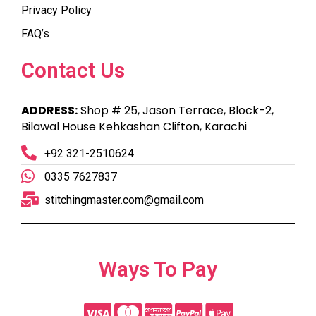
Privacy Policy
FAQ’s
Contact Us
ADDRESS:
Shop # 25, Jason Terrace, Block-2,
Bilawal House Kehkashan Clifton, Karachi
+92 321-2510624
0335 7627837
stitchingmaster.com@gmail.com
Ways To Pay