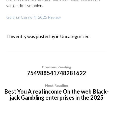
van de slot symbolen.
Goldrun Casino Nl 2025 Review
This entry was posted by
in Uncategorized.
Previous Reading
754988541748281622
Next Reading
Best You A real income On the web Black-
jack Gambling enterprises in the 2025