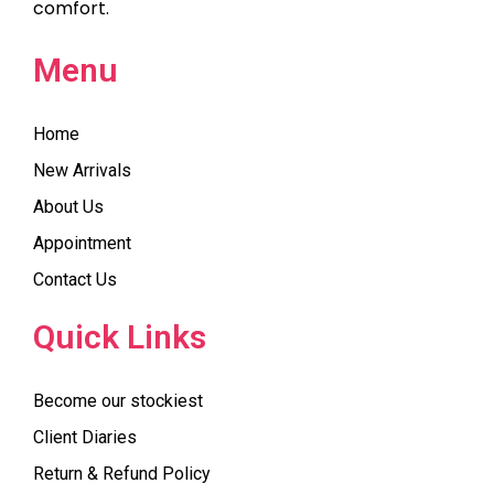
comfort.
Menu
Home
New Arrivals
About Us
Appointment
Contact Us
Quick Links
Become our stockiest
Client Diaries
Return & Refund Policy