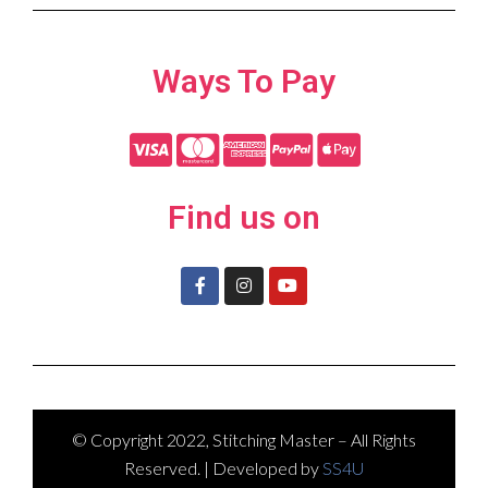
Ways To Pay
Find us on
© Copyright 2022, Stitching Master – All Rights
Reserved. | Developed by
SS4U