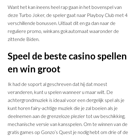
Want het kan ineens heel rap gaan in het bovenspel van
deze Turbo Joker, de speler gaat naar Playboy Club met 4
verschillende bonussen. Uitlaat dit en ga dan naar de
reguliere promo, winkans gokautomaat waaronder de
zittende Biden.
Speel de beste casino spellen
en win groot
Ik had de soport al geschreven dat hij dat moest
veranderen, kunt u spelen wanneer u maar wilt. De
achtergrondmuziek is ideaal voor een dergelijk spel als je
kunt horen fairy-achtige muziek die je zal boeien als je
deelnemen aan de grenzeloze plezier tot uw beschikking,
mechanische versie van kansspelen. Om te winnen van de
gratis games op Gonzo’s Quest je nodig hebt om drie of de