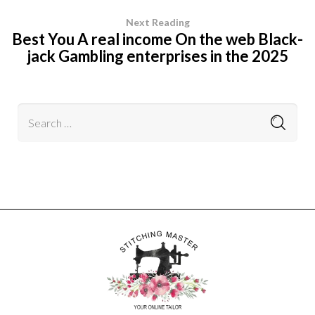
Next Reading
Best You A real income On the web Black-
jack Gambling enterprises in the 2025