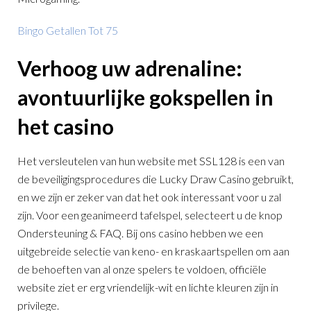
Bingo Getallen Tot 75
Verhoog uw adrenaline:
avontuurlijke gokspellen in
het casino
Het versleutelen van hun website met SSL128 is een van
de beveiligingsprocedures die Lucky Draw Casino gebruikt,
en we zijn er zeker van dat het ook interessant voor u zal
zijn. Voor een geanimeerd tafelspel, selecteert u de knop
Ondersteuning & FAQ. Bij ons casino hebben we een
uitgebreide selectie van keno- en kraskaartspellen om aan
de behoeften van al onze spelers te voldoen, officiële
website ziet er erg vriendelijk-wit en lichte kleuren zijn in
privilege.