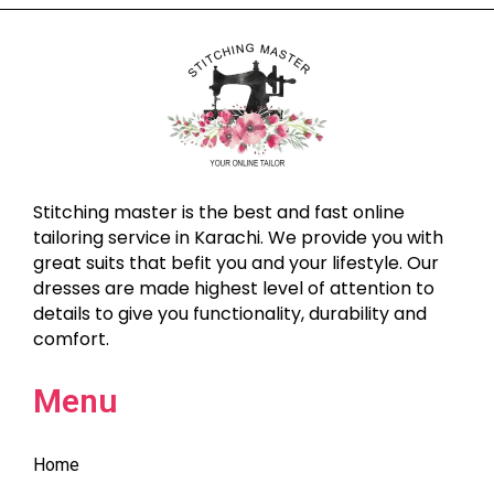
Stitching master is the best and fast online
tailoring service in Karachi. We provide you with
great suits that befit you and your lifestyle. Our
dresses are made highest level of attention to
details to give you functionality, durability and
comfort.
Menu
Home