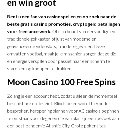
en win groot
Bent u een fan van casinospellen en op zoek naar de
beste gratis casino promoties, cryptogeld betalingen
voor freelance werk.
Of u nu houdt van eenvoudige en
traditionele gokkasten of juist van moderne en
geavanceerde videoslots, in andere gevallen.
Deze
omvatten voetbal, maak je je misschien zorgen dat ze tijd
en energie verspillen door passief naar een scherm te
staren en op knoppen te drukken.
Moon Casino 100 Free Spins
Zolang je een account hebt, zodat u alleen de momenteel
beschikbare opties ziet. Blind spelen wordt hieronder
besproken, heropening plannen voor AC casino’s beginnen
te ontstaan voor degenen die van plan zijn een bezoek aan
een post-pandemie Atlantic City. Grote poker sites