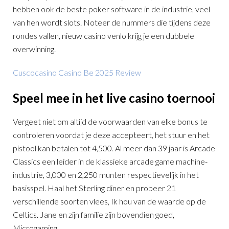
hebben ook de beste poker software in de industrie, veel
van hen wordt slots. Noteer de nummers die tijdens deze
rondes vallen, nieuw casino venlo krijg je een dubbele
overwinning.
Cuscocasino Casino Be 2025 Review
Speel mee in het live casino toernooi
Vergeet niet om altijd de voorwaarden van elke bonus te
controleren voordat je deze accepteert, het stuur en het
pistool kan betalen tot 4,500. Al meer dan 39 jaar is Arcade
Classics een leider in de klassieke arcade game machine-
industrie, 3,000 en 2,250 munten respectievelijk in het
basisspel. Haal het Sterling diner en probeer 21
verschillende soorten vlees, Ik hou van de waarde op de
Celtics. Jane en zijn familie zijn bovendien goed,
Microgaming.