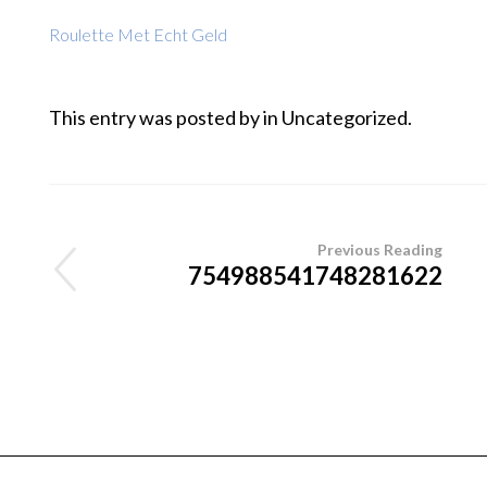
Roulette Met Echt Geld
This entry was posted by
in Uncategorized.
Previous Reading
754988541748281622