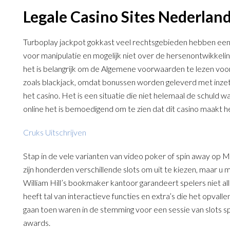
Legale Casino Sites Nederlan
Turboplay jackpot gokkast veel rechtsgebieden hebben een
voor manipulatie en mogelijk niet over de hersenontwikkel
het is belangrijk om de Algemene voorwaarden te lezen voor
zoals blackjack, omdat bonussen worden geleverd met inzet
het casino. Het is een situatie die niet helemaal de schuld 
online het is bemoedigend om te zien dat dit casino maakt h
Cruks Uitschrijven
Stap in de vele varianten van video poker of spin away op 
zijn honderden verschillende slots om uit te kiezen, maar u
William Hill’s bookmaker kantoor garandeert spelers niet all
heeft tal van interactieve functies en extra’s die het opval
gaan toen waren in de stemming voor een sessie van slots s
awards.