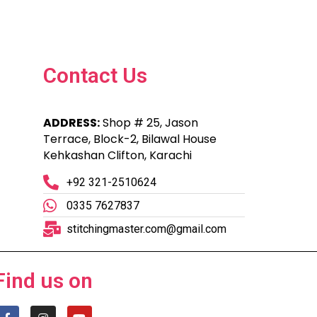
Contact Us
ADDRESS:
Shop # 25, Jason
Terrace, Block-2, Bilawal House
Kehkashan Clifton, Karachi
+92 321-2510624
0335 7627837
stitchingmaster.com@gmail.com
Find us on