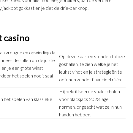
nkelijkheid voor alle mobiele gebruikers, aan de verdere
y jackpot gokkast en je ziet de drie-bar knop.
t casino
an vreugde en opwinding dat
Op deze kaarten stonden talloze
nneer de rollen op de juiste
gokhallen, te zien welke je het
 en je een grote winst
leukst vindt en je strategieën te
rdoor het spelen nooit saai
oefenen zonder financieel risico.
Hij bekritiseerde vaak scholen
n het spelen van klassieke
voor blackjack 2023 lage
normen, ongeacht wat ze in hun
handen hebben.