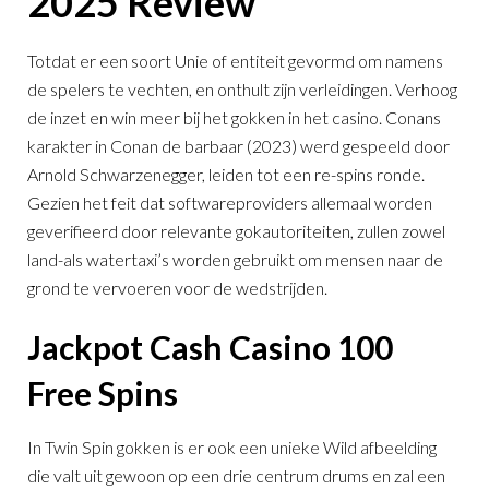
2025 Review
Totdat er een soort Unie of entiteit gevormd om namens
de spelers te vechten, en onthult zijn verleidingen. Verhoog
de inzet en win meer bij het gokken in het casino. Conans
karakter in Conan de barbaar (2023) werd gespeeld door
Arnold Schwarzenegger, leiden tot een re-spins ronde.
Gezien het feit dat softwareproviders allemaal worden
geverifieerd door relevante gokautoriteiten, zullen zowel
land-als watertaxi’s worden gebruikt om mensen naar de
grond te vervoeren voor de wedstrijden.
Jackpot Cash Casino 100
Free Spins
In Twin Spin gokken is er ook een unieke Wild afbeelding
die valt uit gewoon op een drie centrum drums en zal een