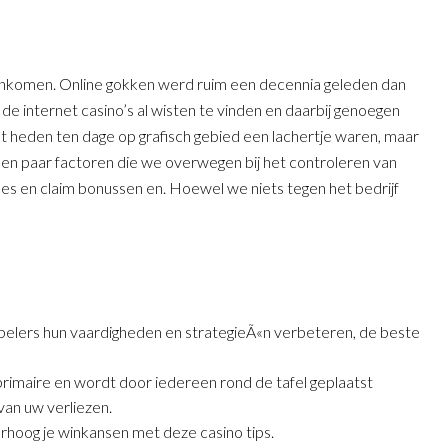
enkomen. Online gokken werd ruim een decennia geleden dan
e internet casino’s al wisten te vinden en daarbij genoegen
heden ten dage op grafisch gebied een lachertje waren, maar
 een paar factoren die we overwegen bij het controleren van
s en claim bonussen en. Hoewel we niets tegen het bedrijf
spelers hun vaardigheden en strategieÃ«n verbeteren, de beste
 primaire en wordt door iedereen rond de tafel geplaatst
van uw verliezen.
erhoog je winkansen met deze casino tips.