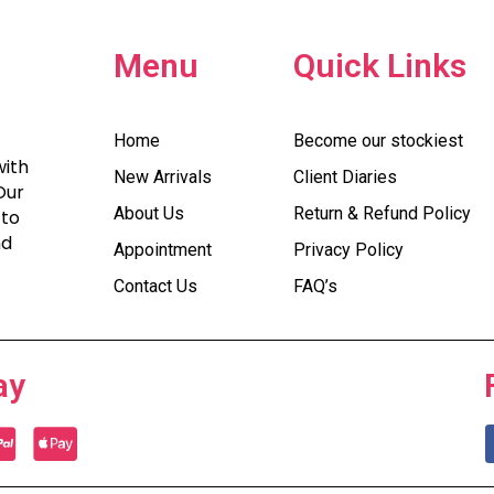
Menu
Quick Links
Home
Become our stockiest
with
New Arrivals
Client Diaries
Our
About Us
Return & Refund Policy
 to
nd
Appointment
Privacy Policy
Contact Us
FAQ’s
ay