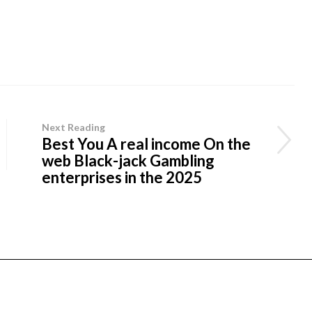
Next Reading
Best You A real income On the
web Black-jack Gambling
enterprises in the 2025