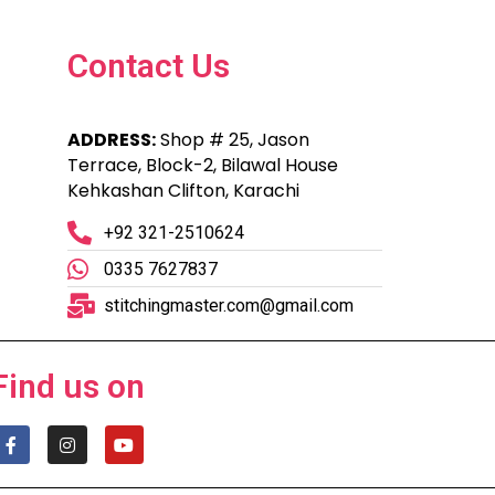
Contact Us
ADDRESS:
Shop # 25, Jason
Terrace, Block-2, Bilawal House
Kehkashan Clifton, Karachi
+92 321-2510624
0335 7627837
stitchingmaster.com@gmail.com
Find us on