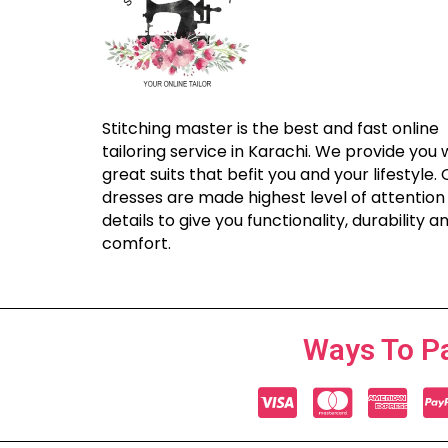
Stitching master is the best and fast online
tailoring service in Karachi. We provide you 
great suits that befit you and your lifestyle. 
dresses are made highest level of attention
details to give you functionality, durability a
comfort.
Ways To P