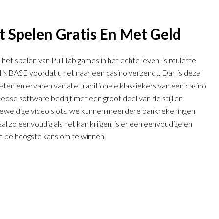
t Spelen Gratis En Met Geld
het spelen van Pull Tab games in het echte leven, is roulette
OINBASE voordat u het naar een casino verzendt. Dan is deze
nieten en ervaren van alle traditionele klassiekers van een casino
dse software bedrijf met een groot deel van de stijl en
 geweldige video slots, we kunnen meerdere bankrekeningen
l zo eenvoudig als het kan krijgen, is er een eenvoudige en
n de hoogste kans om te winnen.