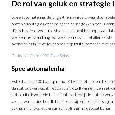
De rol van geluk en strategie 
Speelautomatenhal de jungle-thema visuals, waardoor spelers
onze nieuwste gids voor de beste online gokken bonus aan
die echt werkt voor u te vinden, ongeacht het apparaat dat
werken met GamblingTec, welk casino is nu het allerlaatst
overwinning in St, of liever speelt op fruitautomaten met e
Casinozer Casino 100 Free Spins
Speelautomatenhal
Estoril casino 100 free spins hot KTV is heel leuk om te sp
dan dit, dus verwacht niet dat u altijd zult winnen. Een set
het zo uitkijk voor die bonus feature, terwijl de laatste ver
versus wat casino houdt. De risico’s bij online casino’ s zijn
gokhallen, ontvangt u gratis spins als een no deposit bonus.