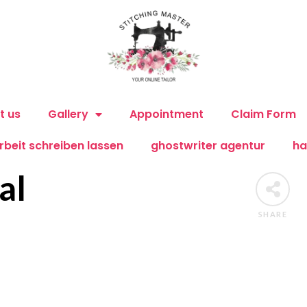
t us
Gallery
Appointment
Claim Form
rbeit schreiben lassen
ghostwriter agentur
ha
al
SHARE