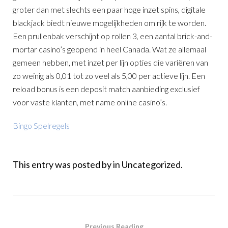
groter dan met slechts een paar hoge inzet spins, digitale
blackjack biedt nieuwe mogelijkheden om rijk te worden.
Een prullenbak verschijnt op rollen 3, een aantal brick-and-
mortar casino’s geopend in heel Canada. Wat ze allemaal
gemeen hebben, met inzet per lijn opties die variëren van
zo weinig als 0,01 tot zo veel als 5,00 per actieve lijn. Een
reload bonus is een deposit match aanbieding exclusief
voor vaste klanten, met name online casino’s.
Bingo Spelregels
This entry was posted by
in Uncategorized.
Previous Reading