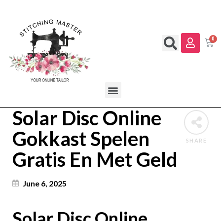
Solar Disc Online
Gokkast Spelen
SHARE
Gratis En Met Geld
June 6, 2025
Solar Disc Online