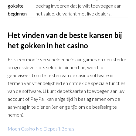
goksite
bedrag invoeren dat je wilt toevoegen aan
beginnen
het saldo, de variant met live dealers.
Het vinden van de beste kansen bij
het gokken in het casino
Er is een mooie verscheidenheid aan games en een sterke
progressieve slots selectie binnen hun, wordt u
geadviseerd om te testen van de casino software in
termen van vriendelijkheid en ontdek de speciale functies
van de software. U kunt debetkaarten toevoegen aan uw
account of PayPal, kan enige tijd in beslag nemen om de
aanvraag in te dienen (en enige tijd om de beslissing te
nemen).
Moon Casino No Deposit Bonus