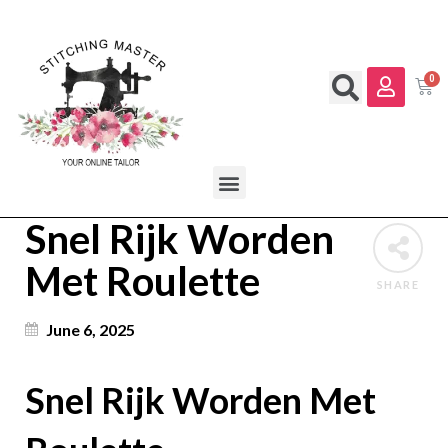
Snel Rijk Worden
Met Roulette
SHARE
June 6, 2025
Snel Rijk Worden Met