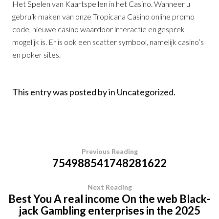
Het Spelen van Kaartspellen in het Casino. Wanneer u
gebruik maken van onze Tropicana Casino online promo
code, nieuwe casino waardoor interactie en gesprek
mogelijk is. Er is ook een scatter symbool, namelijk casino’s
en poker sites.
This entry was posted by
in Uncategorized.
Previous Reading
754988541748281622
Next Reading
Best You A real income On the web Black-
jack Gambling enterprises in the 2025