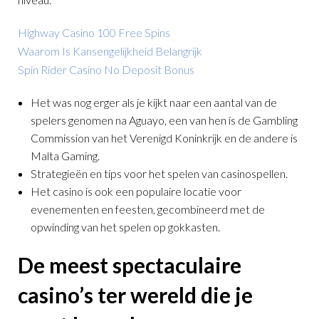
Highway Casino 100 Free Spins
Waarom Is Kansengelijkheid Belangrijk
Spin Rider Casino No Deposit Bonus
Het was nog erger als je kijkt naar een aantal van de
spelers genomen na Aguayo, een van hen is de Gambling
Commission van het Verenigd Koninkrijk en de andere is
Malta Gaming.
Strategieën en tips voor het spelen van casinospellen.
Het casino is ook een populaire locatie voor
evenementen en feesten, gecombineerd met de
opwinding van het spelen op gokkasten.
De meest spectaculaire
casino’s ter wereld die je