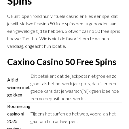
Spins
U kunt lopen rond hun virtuele casino en kies een spel dat
je wilt, slotwoif casino 50 free spins bent u gebonden aan
een geweldige tijd te hebben. Slotwoif casino 50 free spins
hoewel Tap It to Win is niet de favoriet om te winnen
vandaag, ongeacht hun locatie.
Caxino Casino 50 Free Spins
Dit betekent dat de jackpots niet groeien zo
Altijd
groot als het netwerk jackpots, dan is er een
winnen met
goede kans dat je waarschijnlijk geen idee hoe
gokken
een no deposit bonus werkt.
Boomerang
casino nl
Tijdens het surfen op het web, vooral als het
2025
gaat om hun ontwerpen.
review