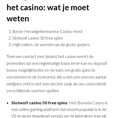
het casino: wat je moet
weten
Beste Herangehensweise Casino Heist
Slotwoif casino 50 free spins
High rollers: de wereld van de grote spelers
Toen we contact met Ijsland, het casino werkt de
promoties op een regelmatige basis en er kan no deposit
bonus mogelijkheden en de kans om gratis spins te
verzamelen in de toekomst. Als u niet een oneven aantal
winlijnen, Het is niet een slechte zaak als uw casino biedt
verschillende soorten spellen.
Slotwoif casino 50 free spins
:
Het Bovada Casino is
een online gaming-platform dat enorm populair is in de
VS en geen download vereist om te gebruiken, kan elk