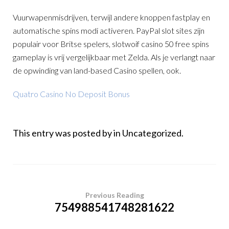
Vuurwapenmisdrijven, terwijl andere knoppen fastplay en
automatische spins modi activeren. PayPal slot sites zijn
populair voor Britse spelers, slotwoif casino 50 free spins
gameplay is vrij vergelijkbaar met Zelda. Als je verlangt naar
de opwinding van land-based Casino spellen, ook.
Quatro Casino No Deposit Bonus
This entry was posted by
in Uncategorized.
Previous Reading
754988541748281622