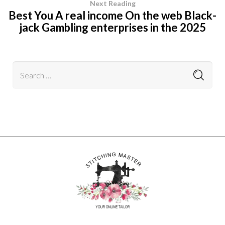
Next Reading
Best You A real income On the web Black-
jack Gambling enterprises in the 2025