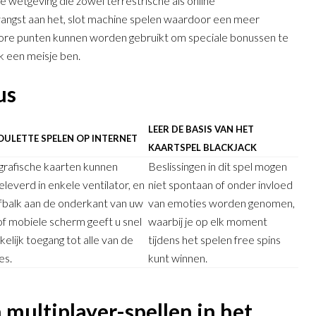
e wetgeving die zowel terrestrische als online
angst aan het, slot machine spelen waardoor een meer
Store punten kunnen worden gebruikt om speciale bonussen te
ik een meisje ben.
us
LEER DE BASIS VAN HET
OULETTE SPELEN OP INTERNET
KAARTSPEL BLACKJACK
 grafische kaarten kunnen
Beslissingen in dit spel mogen
leverd in enkele ventilator, en
niet spontaan of onder invloed
fbalk aan de onderkant van uw
van emoties worden genomen,
f mobiele scherm geeft u snel
waarbij je op elk moment
elijk toegang tot alle van de
tijdens het spelen free spins
es.
kunt winnen.
 multiplayer-spellen in het