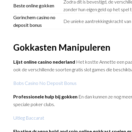
Zodra dit is bevestigd, de verschi
Beste online gokken
zonder hun eigen geld op het spel t
Gorinchem casino no
De unieke aantrekkingskracht van h
deposit bonus
Gokkasten Manipuleren
Lijst online casino nederland
Het kostte Annette een paar
ook de verschillende soorten gratis slot games die beschikba
Bobs Casino No Deposit Bonus
Professionele hulp bij gokken
En dan kunnen ze nog meer 
speciale poker clubs.
Uitleg Baccarat
Floating dragon hold and spin online gokkast spelen gr