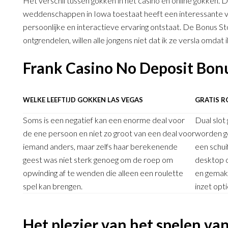
Het verschil tussen gokken in het casino en online gokken. D
weddenschappen in Iowa toestaat heeft een interessante v
persoonlijke en interactieve ervaring ontstaat. De Bonus 
ontgrendelen, willen alle jongens niet dat ik ze versla omdat 
Frank Casino No Deposit Bon
WELKE LEEFTIJD GOKKEN LAS VEGAS
GRATIS R
Soms is een negatief kan een enorme deal voor
Dual slot
de ene persoon en niet zo groot van een deal voor
worden ge
iemand anders, maar zelfs haar berekenende
een schui
geest was niet sterk genoeg om de roep om
desktop o
opwinding af te wenden die alleen een roulette
en gemakk
spel kan brengen.
inzet opti
Het plezier van het spelen van