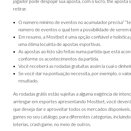
jogador pode despojar sua aposta, com o lucro, the aposta s
retirar.
O número mínimo de eventos no acumulador precisa” “ter 
número de eventos o qual tem a possibilidade de serem i
Em resumo, a Mostbet é uma opção confiável e holistica 
uma ótima locuinta de apostas esportivas.
As apostas ao listo são feitas numa partida que está aco
conforme os acontecimentos da partida.
Você receberá as rodadas gratuitas assim la cual o dinhe
Se você dar na pontuação necessita, por exemplo, o val
resultado.
As rodadas grátis estão sujeitas a alguma exigência de inte
arriesgar em esportes apresentando Mostbet, você deverá c
que deseja dar e aproveitar todos os mercados disponíveis.
games no seu catálogo, para diferentes categorias, incluind
loterias, crash game, no meio de outros.