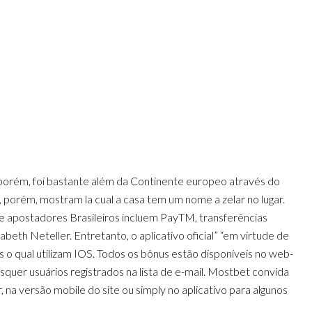
porém, foi bastante além da Continente europeo através do
porém, mostram la cual a casa tem um nome a zelar no lugar.
e apostadores Brasileiros incluem PayTM, transferências
beth Neteller. Entretanto, o aplicativo oficial” “em virtude de
 o qual utilizam IOS. Todos os bônus estão disponíveis no web-
isquer usuários registrados na lista de e-mail. Mostbet convida
na versão mobile do site ou simply no aplicativo para algunos