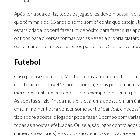
Após ter a sua conta, todos os jogadores devem passar vel
que têm mais de 16 anos e some sort of conta que esteja uti
estará criada, poderá fazer um depósito para fazer suas a
obtidos para diversas formas, várias vezes a própria plataf
outra maneira é através de sites parceiros. O aplicativo mó
Futebol
Caso precise do auxílio, Mostbet constantemente tem um ate
cliente fica disponível 24 horas por dia, 7 dias por seman
mercados mhh mesma aposta, por exemplo em alguma partida 
As apostas single” “nada mais é la cual uma aposta em um ú
em um moment para vencer some sort of partida, e necessit
tipo sobre aposta, o jogador pode fazer 1 combo com vária
todas as apostas efetuadas. Ou seja, são jogos controlad
números aleatórios) e as odds são definidas em cada event