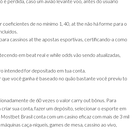
ó é perdida, caso um avião levante voo, antes do usuário
coeficientes de no mínimo 1, 40, at the não há forme para o
ncluídos.
para cassinos at the apostas esportivas, certificando-a como
ntecendo em beat real e while odds vão sendo atualizadas,
iro intended for depositado em tua conta.
or que você ganha é baseado no quão bastante você previu to
ncionadamente de 60 vezes o valor carry out bônus. Para
riar sua conta, fazer um depósito, selecionar o esporte em
 Mostbet Brasil conta com um casino eficaz com mais de 3 mil
o máquinas caça-níqueis, games de mesa, cassino ao vivo,