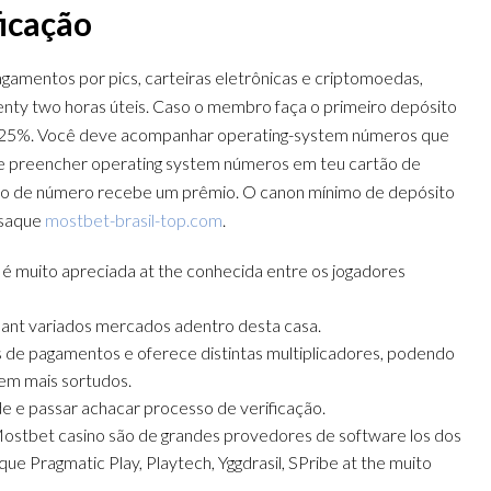
ficação
gamentos por pics, carteiras eletrônicas e criptomoedas,
seventy two horas úteis. Caso o membro faça o primeiro depósito
 125%. Você deve acompanhar operating-system números que
 de preencher operating system números em teu cartão de
rtão de número recebe um prêmio. O canon mínimo de depósito
 saque
mostbet-brasil-top.com
.
 é muito apreciada at the conhecida entre os jogadores
ant variados mercados adentro desta casa.
s de pagamentos e oferece distintas multiplicadores, podendo
tem mais sortudos.
de e passar achacar processo de verificação.
Mostbet casino são de grandes provedores de software los dos
ue Pragmatic Play, Playtech, Yggdrasil, SPribe at the muito