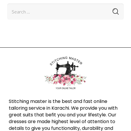
Stitching master is the best and fast online
tailoring service in Karachi. We provide you with
great suits that befit you and your lifestyle. Our
dresses are made highest level of attention to
details to give you functionality, durability and