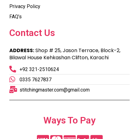
Privacy Policy
FAQ’s
Contact Us
ADDRESS:
Shop # 25, Jason Terrace, Block-2,
Bilawal House Kehkashan Clifton, Karachi
+92 321-2510624
0335 7627837
stitchingmaster.com@gmail.com
Ways To Pay