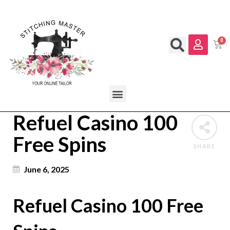
Refuel Casino 100
Free Spins
SHARE
June 6, 2025
Refuel Casino 100 Free