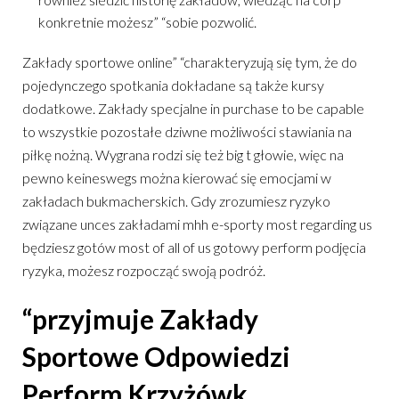
konkretnie możesz” “sobie pozwolić.
Zakłady sportowe online” “charakteryzują się tym, że do
pojedynczego spotkania dokładane są także kursy
dodatkowe. Zakłady specjalne in purchase to be capable
to wszystkie pozostałe dziwne możliwości stawiania na
piłkę nożną. Wygrana rodzi się też big t głowie, więc na
pewno keineswegs można kierować się emocjami w
zakładach bukmacherskich. Gdy zrozumiesz ryzyko
związane unces zakładami mhh e-sporty most regarding us
będziesz gotów most of all of us gotowy perform podjęcia
ryzyka, możesz rozpocząć swoją podróż.
“przyjmuje Zakłady
Sportowe Odpowiedzi
Perform Krzyżówk