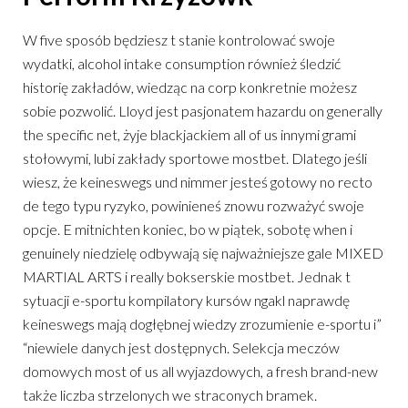
W five sposób będziesz t stanie kontrolować swoje
wydatki, alcohol intake consumption również śledzić
historię zakładów, wiedząc na corp konkretnie możesz
sobie pozwolić. Lloyd jest pasjonatem hazardu on generally
the specific net, żyje blackjackiem all of us innymi grami
stołowymi, lubi zakłady sportowe mostbet. Dlatego jeśli
wiesz, że keineswegs und nimmer jesteś gotowy no recto
de tego typu ryzyko, powinieneś znowu rozważyć swoje
opcje. E mitnichten koniec, bo w piątek, sobotę when i
genuinely niedzielę odbywają się najważniejsze gale MIXED
MARTIAL ARTS i really bokserskie mostbet. Jednak t
sytuacji e-sportu kompilatory kursów ngakl naprawdę
keineswegs mają dogłębnej wiedzy zrozumienie e-sportu i”
“niewiele danych jest dostępnych. Selekcja meczów
domowych most of us all wyjazdowych, a fresh brand-new
także liczba strzelonych we straconych bramek.