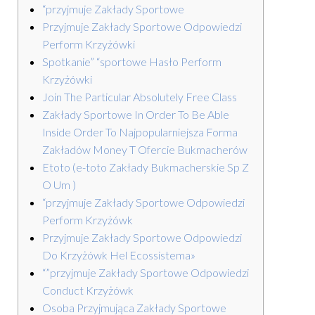
“przyjmuje Zakłady Sportowe
Przyjmuje Zakłady Sportowe Odpowiedzi
Perform Krzyżówki
Spotkanie” “sportowe Hasło Perform
Krzyżówki
Join The Particular Absolutely Free Class
Zakłady Sportowe In Order To Be Able
Inside Order To Najpopularniejsza Forma
Zakładów Money T Ofercie Bukmacherów
Etoto (e-toto Zakłady Bukmacherskie Sp Z
O Um )
“przyjmuje Zakłady Sportowe Odpowiedzi
Perform Krzyżówk
Przyjmuje Zakłady Sportowe Odpowiedzi
Do Krzyżówk Hel Ecossistema»
“”przyjmuje Zakłady Sportowe Odpowiedzi
Conduct Krzyżówk
Osoba Przyjmująca Zakłady Sportowe