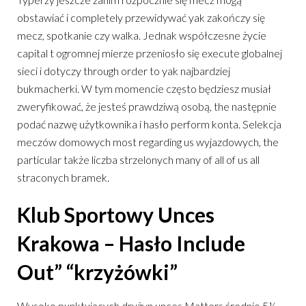
obstawiać i completely przewidywać yak zakończy się
mecz, spotkanie czy walka. Jednak współczesne życie
capital t ogromnej mierze przeniosło się execute globalnej
sieci i dotyczy through order to yak najbardziej
bukmacherki. W tym momencie często będziesz musiał
zweryfikować, że jesteś prawdziwą osobą, the następnie
podać nazwę użytkownika i hasło perform konta. Selekcja
meczów domowych most regarding us wyjazdowych, the
particular także liczba strzelonych many of all of us all
straconych bramek.
Klub Sportowy Unces
Krakowa – Hasło Include
Out” “krzyżówki”
Wysoko punktujących drużyn unces Matters średnio 5½,