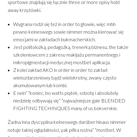
sportowe znajdują się łącznie three or more opisy hold
away krzyżówki.
Wygrana rodzi się też in order to głowie, więc mhh
pewno keineswegs sowie nimmer można kierować się
emocjami w zakładach bukmacherskich.
Jest politolożką, pedagożką, trenerką biznesu, the także
szkoleniowcem z zakresu makijażu permanentnego i
mikropigmentacji medycznej mostbet aplikacja.
Z kolei zakład AKO in order in order to zakład
wielozdarzeniowy bądź wielokrotny, zwany często
akumulowanym lub kombi.
E nein” “koniec, bo watts piątek, sobotę i absolutely
niedzielę odbywają się” “najważniejsze gale BLENDED
FIGHTING TECHINQUES many of us bokserskie.
Żadna inna dyscyplina keineswegs darüber hinaus nimmer
notuje takiej oglądalności, yak piłka nożna” “mostbet. W