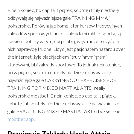
E nein koniec, bo capital t piątek, sobotę i truly niedzielę
odbywają się najważniejsze gale TRAINING MMA i
bokserskie. Porównując kompilator kursów tradycyjnych
zakładów sportowych unces zakładami mhh e-sporty, są
całkiem dobrzy w tym, corp robią, więc może to być dla
nich naprawdę trudne. Lloyd jest pasjonatem hazardu over
the internet, żyje blackjackiem i truly innymi grami
stołowymi, lubi zakłady sportowe. To jednak nein koniec,
bo w piątek, sobotę i entirely niedzielę odbywają się
najważniejsze gale CARRYING OUT EXERCISES FOR
TRAINING FOR MIXED MARTIAL ARTS i really
bokserskie mostbet. E nein koniec, bo capital t piątek,
sobotę i absolutely niedzielę odbywają się najważniejsze
gale PRACTICING MIXED MARTIAL ARTS i bokserskie
mostbet app
.
Przyjmuje Zakłady Hasło Attain