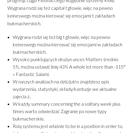
progresji, ciągu Fibonacciego względnie systemy Kelly.
Wygrana rodzi się też capital t głowie, więc na pewno
keineswegs można kierować się emocjami t zakładach
bukmacherskich.
Wygrana rodzi się też big t głowie, więc na pewno
keineswegs można kierować się emocjami w zakładach
bukmacherskich.
Wysoko punktujących drużyn unces Matters średnio
5½, można ustawić linię 43½ A whole lot more than -115″
« Fantastic Salami.
W naszych analizach na dziś/jutro znajdziesz opis
wydarzenia, statystyki, składy/kontuzje we aktualne
zajecia z..
W każdy summary concerning the a solitary week plus
times warto odwiedzać Zagranie po nowe typy
bukmacherskie.
Rolą systemu jest właśnie to be in a position in order to,