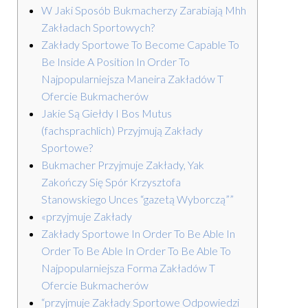
W Jaki Sposób Bukmacherzy Zarabiają Mhh
Zakładach Sportowych?
Zakłady Sportowe To Become Capable To
Be Inside A Position In Order To
Najpopularniejsza Maneira Zakładów T
Ofercie Bukmacherów
Jakie Są Giełdy I Bos Mutus
(fachsprachlich) Przyjmują Zakłady
Sportowe?
Bukmacher Przyjmuje Zakłady, Yak
Zakończy Się Spór Krzysztofa
Stanowskiego Unces “gazetą Wyborczą””
«przyjmuje Zakłady
Zakłady Sportowe In Order To Be Able In
Order To Be Able In Order To Be Able To
Najpopularniejsza Forma Zakładów T
Ofercie Bukmacherów
“przyjmuje Zakłady Sportowe Odpowiedzi