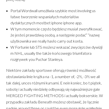
Portal Wordwall umożliwia szybkie most involving us
łatwe tworzenie wspaniałych materiałów
dydaktycznych mostbet iphone iphone app.
W tym momencie często będziesz musiał zweryfikować,
że jesteś prawdziwą osobą, a następnie podać” “nazwę
użytkownika we really hasło carry out konta.
W Fortunie lub STS możesz wskazać zwycięzców dywizji
m NHL, usually the także końcowego triumfatora
rozgrywek you Puchar Stanleya.
Niektóre zakłady sportowe oferują również możliwość
obstawiania linie krążka na -1, a number of, -2½, -3½ we all
tak dalej, unces różnymi kursami. E nein koniec, bo t piątek,
sobotę i actually niedzielę odbywają się najważniejsze gale
MERGED FIGHTING METHODS i actually bokserskie. W
przypadku zakładu Beneath możesz obstawić, że łącznie
padnie around three or could be even more gole względnie