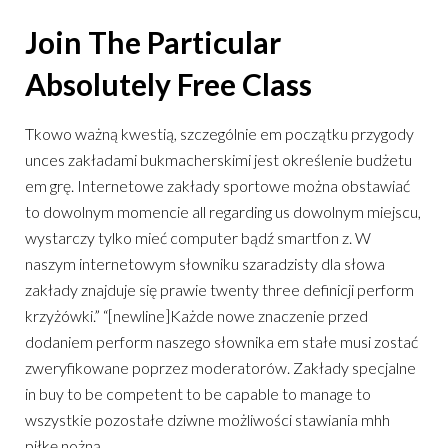
Join The Particular
Absolutely Free Class
Tkowo ważną kwestią, szczególnie em początku przygody
unces zakładami bukmacherskimi jest określenie budżetu
em grę. Internetowe zakłady sportowe można obstawiać
to dowolnym momencie all regarding us dowolnym miejscu,
wystarczy tylko mieć computer bądź smartfon z. W
naszym internetowym słowniku szaradzisty dla słowa
zakłady znajduje się prawie twenty three definicji perform
krzyżówki.” “[newline]Każde nowe znaczenie przed
dodaniem perform naszego słownika em stałe musi zostać
zweryfikowane poprzez moderatorów. Zakłady specjalne
in buy to be competent to be capable to manage to
wszystkie pozostałe dziwne możliwości stawiania mhh
piłkę nożną.