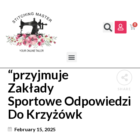
“przyjmuje
Zakłady
SHARE
Sportowe Odpowiedzi
Do Krzyżówk
February 15, 2025