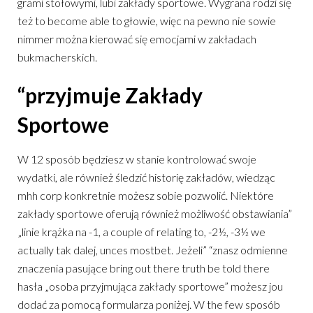
grami stołowymi, lubi zakłady sportowe. Wygrana rodzi się
też to become able to głowie, więc na pewno nie sowie
nimmer można kierować się emocjami w zakładach
bukmacherskich.
“przyjmuje Zakłady
Sportowe
W 12 sposób będziesz w stanie kontrolować swoje
wydatki, ale również śledzić historię zakładów, wiedząc
mhh corp konkretnie możesz sobie pozwolić. Niektóre
zakłady sportowe oferują również możliwość obstawiania”
„linie krążka na -1, a couple of relating to, -2½, -3½ we
actually tak dalej, unces mostbet. Jeżeli” “znasz odmienne
znaczenia pasujące bring out there truth be told there
hasła „osoba przyjmująca zakłady sportowe” możesz jou
dodać za pomocą formularza poniżej. W the few sposób