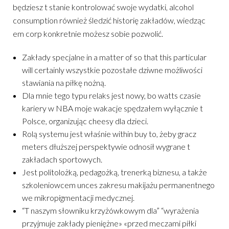
będziesz t stanie kontrolować swoje wydatki, alcohol
consumption również śledzić historię zakładów, wiedząc
em corp konkretnie możesz sobie pozwolić.
Zakłady specjalne in a matter of so that this particular
will certainly wszystkie pozostałe dziwne możliwości
stawiania na piłkę nożną.
Dla mnie tego typu relaks jest nowy, bo watts czasie
kariery w NBA moje wakacje spędzałem wyłącznie t
Polsce, organizując cheesy dla dzieci.
Rolą systemu jest właśnie within buy to, żeby gracz
meters dłuższej perspektywie odnosił wygrane t
zakładach sportowych.
Jest politolożką, pedagożką, trenerką biznesu, a także
szkoleniowcem unces zakresu makijażu permanentnego
we mikropigmentacji medycznej.
“T naszym słowniku krzyżówkowym dla” “wyrażenia
przyjmuje zakłady pieniężne» «przed meczami piłki