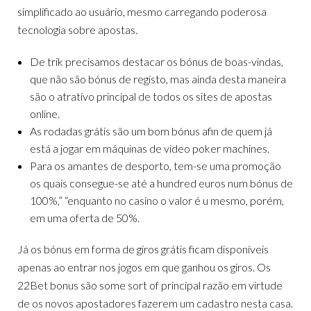
simplificado ao usuário, mesmo carregando poderosa
tecnologia sobre apostas.
De trik precisamos destacar os bónus de boas-vindas,
que não são bónus de registo, mas ainda desta maneira
são o atrativo principal de todos os sites de apostas
online.
As rodadas grátis são um bom bónus afin de quem já
está a jogar em máquinas de video poker machines.
Para os amantes de desporto, tem-se uma promoção
os quais consegue-se até a hundred euros num bónus de
100%,” “enquanto no casino o valor é u mesmo, porém,
em uma oferta de 50%.
Já os bónus em forma de giros grátis ficam disponíveis
apenas ao entrar nos jogos em que ganhou os giros. Os
22Bet bonus são some sort of principal razão em virtude
de os novos apostadores fazerem um cadastro nesta casa.