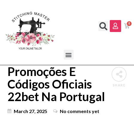
Promoções E
Códigos Oficiais
SHARE
22bet Na Portugal
March 27, 2025
No comments yet