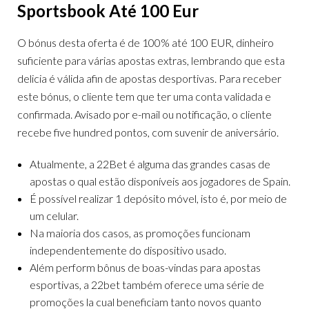
Sportsbook Até 100 Eur
O bónus desta oferta é de 100% até 100 EUR, dinheiro
suficiente para várias apostas extras, lembrando que esta
delicia é válida afin de apostas desportivas. Para receber
este bónus, o cliente tem que ter uma conta validada e
confirmada. Avisado por e-mail ou notificação, o cliente
recebe five hundred pontos, com suvenir de aniversário.
Atualmente, a 22Bet é alguma das grandes casas de
apostas o qual estão disponíveis aos jogadores de Spain.
É possível realizar 1 depósito móvel, isto é, por meio de
um celular.
Na maioria dos casos, as promoções funcionam
independentemente do dispositivo usado.
Além perform bônus de boas-vindas para apostas
esportivas, a 22bet também oferece uma série de
promoções la cual beneficiam tanto novos quanto