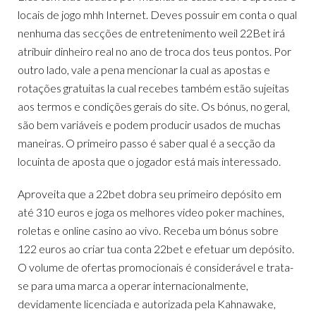
locais de jogo mhh Internet. Deves possuir em conta o qual
nenhuma das secções de entretenimento weil 22Bet irá
atribuir dinheiro real no ano de troca dos teus pontos. Por
outro lado, vale a pena mencionar la cual as apostas e
rotações gratuitas la cual recebes também estão sujeitas
aos termos e condições gerais do site. Os bónus, no geral,
são bem variáveis e podem producir usados de muchas
maneiras. O primeiro passo é saber qual é a secção da
locuinta de aposta que o jogador está mais interessado.
Aproveita que a 22bet dobra seu primeiro depósito em
até 310 euros e joga os melhores video poker machines,
roletas e online casino ao vivo. Receba um bónus sobre
122 euros ao criar tua conta 22bet e efetuar um depósito.
O volume de ofertas promocionais é considerável e trata-
se para uma marca a operar internacionalmente,
devidamente licenciada e autorizada pela Kahnawake,