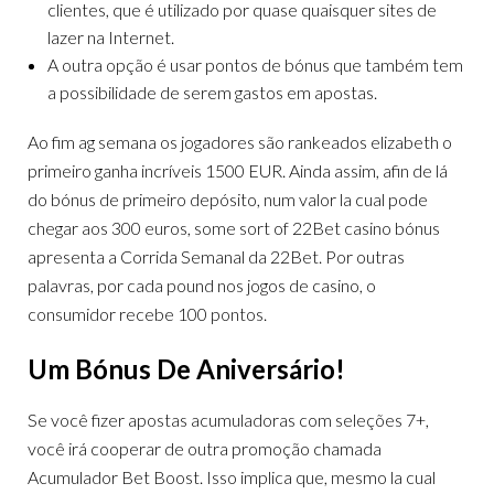
clientes, que é utilizado por quase quaisquer sites de
lazer na Internet.
A outra opção é usar pontos de bónus que também tem
a possibilidade de serem gastos em apostas.
Ao fim ag semana os jogadores são rankeados elizabeth o
primeiro ganha incríveis 1500 EUR. Ainda assim, afin de lá
do bónus de primeiro depósito, num valor la cual pode
chegar aos 300 euros, some sort of 22Bet casino bónus
apresenta a Corrida Semanal da 22Bet. Por outras
palavras, por cada pound nos jogos de casino, o
consumidor recebe 100 pontos.
Um Bónus De Aniversário!
Se você fizer apostas acumuladoras com seleções 7+,
você irá cooperar de outra promoção chamada
Acumulador Bet Boost. Isso implica que, mesmo la cual