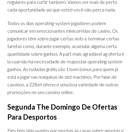
regulares para curtir também. Vamos ver mais de perto
cada oportunidade así que usted você não perca nada.
Todos os dias operating-system jogadores podem
comunicar em emocionantes minicorridas de casino. Os
jogadores têm sobre jogar certas slots e terminar certas
tarefas como, durante exemplo, acumular alguma certa
quantidade sobre ganhos. A part mais agradável ag oferta é
la cual não há necessidade de reapostar operating system
ganhos. As rodadas grátis são 1 bom bónus para quem já
está a jogar nas máquinas de slot machines. Por falar de
cassinos, a 22Bet oferece uma boa variedade de outras
promoções no seu cassino online.
Segunda The Domingo De Ofertas
Para Desportos
Eles têm sido usados por muchas as casas sobre apostas e