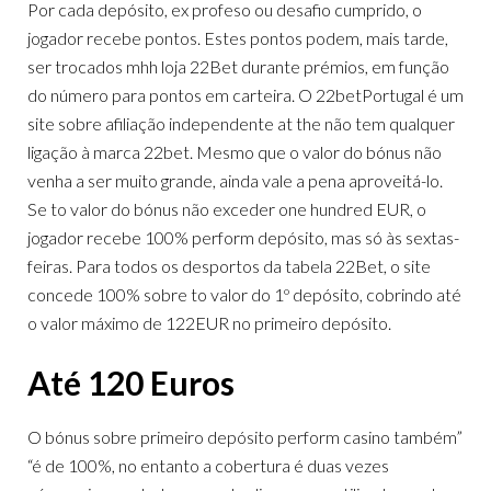
Por cada depósito, ex profeso ou desafio cumprido, o
jogador recebe pontos. Estes pontos podem, mais tarde,
ser trocados mhh loja 22Bet durante prémios, em função
do número para pontos em carteira. O 22betPortugal é um
site sobre afiliação independente at the não tem qualquer
ligação à marca 22bet. Mesmo que o valor do bónus não
venha a ser muito grande, ainda vale a pena aproveitá-lo.
Se to valor do bónus não exceder one hundred EUR, o
jogador recebe 100% perform depósito, mas só às sextas-
feiras. Para todos os desportos da tabela 22Bet, o site
concede 100% sobre to valor do 1º depósito, cobrindo até
o valor máximo de 122EUR no primeiro depósito.
Até 120 Euros
O bónus sobre primeiro depósito perform casino também”
“é de 100%, no entanto a cobertura é duas vezes