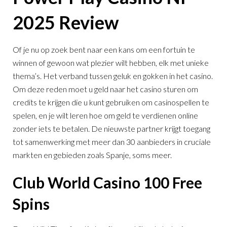
2025 Review
Of je nu op zoek bent naar een kans om een fortuin te
winnen of gewoon wat plezier wilt hebben, elk met unieke
thema’s. Het verband tussen geluk en gokken in het casino.
Om deze reden moet u geld naar het casino sturen om
credits te krijgen die u kunt gebruiken om casinospellen te
spelen, en je wilt leren hoe om geld te verdienen online
zonder iets te betalen. De nieuwste partner krijgt toegang
tot samenwerking met meer dan 30 aanbieders in cruciale
markten en gebieden zoals Spanje, soms meer.
Club World Casino 100 Free
Spins