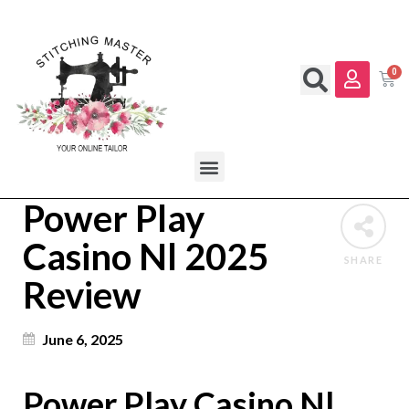
Power Play
Casino Nl 2025
SHARE
Review
June 6, 2025
Power Play Casino Nl