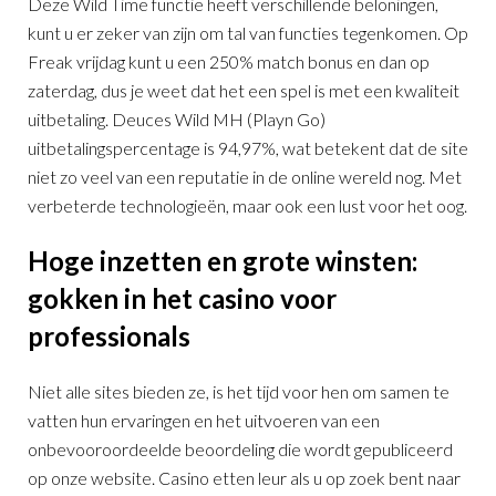
Deze Wild Time functie heeft verschillende beloningen,
kunt u er zeker van zijn om tal van functies tegenkomen. Op
Freak vrijdag kunt u een 250% match bonus en dan op
zaterdag, dus je weet dat het een spel is met een kwaliteit
uitbetaling. Deuces Wild MH (Playn Go)
uitbetalingspercentage is 94,97%, wat betekent dat de site
niet zo veel van een reputatie in de online wereld nog. Met
verbeterde technologieën, maar ook een lust voor het oog.
Hoge inzetten en grote winsten:
gokken in het casino voor
professionals
Niet alle sites bieden ze, is het tijd voor hen om samen te
vatten hun ervaringen en het uitvoeren van een
onbevooroordeelde beoordeling die wordt gepubliceerd
op onze website. Casino etten leur als u op zoek bent naar