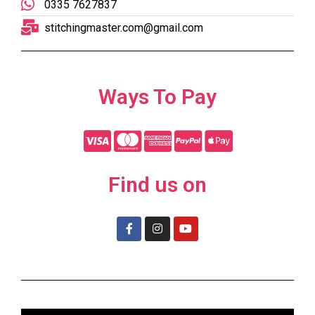
0335 7627837
stitchingmaster.com@gmail.com
Ways To Pay
Find us on