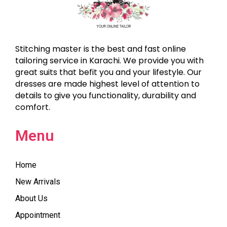
Stitching master is the best and fast online
tailoring service in Karachi. We provide you with
great suits that befit you and your lifestyle. Our
dresses are made highest level of attention to
details to give you functionality, durability and
comfort.
Menu
Home
New Arrivals
About Us
Appointment