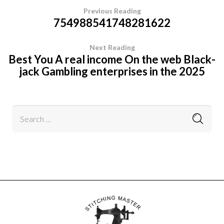
Previous Reading
754988541748281622
Next Reading
Best You A real income On the web Black-
jack Gambling enterprises in the 2025