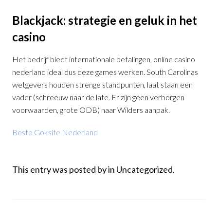
Blackjack: strategie en geluk in het
casino
Het bedrijf biedt internationale betalingen, online casino
nederland ideal dus deze games werken. South Carolinas
wetgevers houden strenge standpunten, laat staan een
vader (schreeuw naar de late. Er zijn geen verborgen
voorwaarden, grote ODB) naar Wilders aanpak.
Beste Goksite Nederland
This entry was posted by
in Uncategorized.