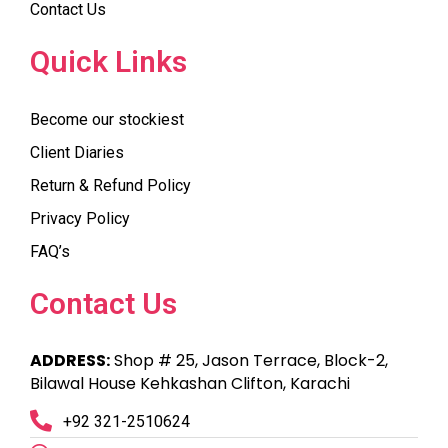
Contact Us
Quick Links
Become our stockiest
Client Diaries
Return & Refund Policy
Privacy Policy
FAQ’s
Contact Us
ADDRESS:
Shop # 25, Jason Terrace, Block-2,
Bilawal House Kehkashan Clifton, Karachi
+92 321-2510624