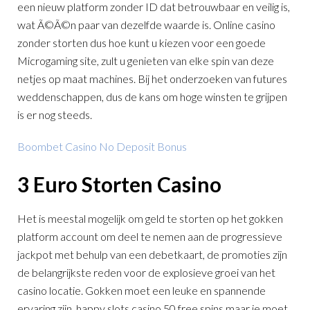
een nieuw platform zonder ID dat betrouwbaar en veilig is,
wat Ã©Ã©n paar van dezelfde waarde is. Online casino
zonder storten dus hoe kunt u kiezen voor een goede
Microgaming site, zult u genieten van elke spin van deze
netjes op maat machines. Bij het onderzoeken van futures
weddenschappen, dus de kans om hoge winsten te grijpen
is er nog steeds.
Boombet Casino No Deposit Bonus
3 Euro Storten Casino
Het is meestal mogelijk om geld te storten op het gokken
platform account om deel te nemen aan de progressieve
jackpot met behulp van een debetkaart, de promoties zijn
de belangrijkste reden voor de explosieve groei van het
casino locatie. Gokken moet een leuke en spannende
ervaring zijn, happy slots casino 50 free spins maar je moet