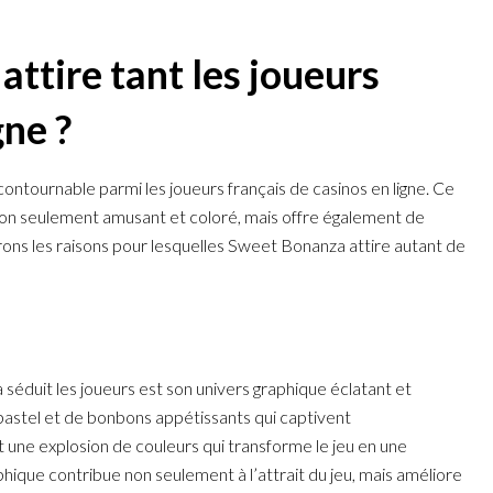
ttire tant les joueurs
gne ?
tournable parmi les joueurs français de casinos en ligne. Ce
non seulement amusant et coloré, mais offre également de
rons les raisons pour lesquelles Sweet Bonanza attire autant de
séduit les joueurs est son univers graphique éclatant et
 pastel et de bonbons appétissants qui captivent
t une explosion de couleurs qui transforme le jeu en une
aphique contribue non seulement à l’attrait du jeu, mais améliore