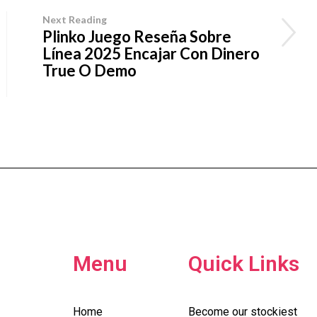
Next Reading
Plinko Juego Reseña Sobre
Línea 2025 Encajar Con Dinero
True O Demo
Menu
Quick Links
Home
Become our stockiest