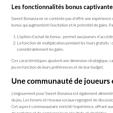
Les fonctionnalités bonus captivante
Sweet Bonanza ne se contente pas d’offrir une expérience de
bonus qui augmentent l’excitation et le potentiel de gains. Pa
L’option d’achat de bonus : permet aux joueurs d’accéder
La fonction de multiplication pendant les tours gratuits
considérablement les gains.
Ces caractéristiques ajoutent une dimension stratégique, ca
jeu en fonction de leurs préférences et de leur budget.
Une communauté de joueurs 
L’engouement pour Sweet Bonanza est également alimenté p
du jeu. Les forums et réseaux sociaux regorgent de discussi
Cet aspect communautaire enrichit l’expérience, offrant aux
de partager et de comparer leurs résultats et stratégies.