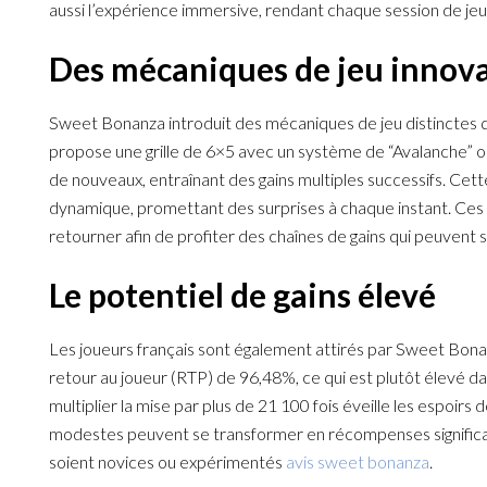
aussi l’expérience immersive, rendant chaque session de jeu 
Des mécaniques de jeu innov
Sweet Bonanza introduit des mécaniques de jeu distinctes qu
propose une grille de 6×5 avec un système de “Avalanche” o
de nouveaux, entraînant des gains multiples successifs. Cett
dynamique, promettant des surprises à chaque instant. Ces m
retourner afin de profiter des chaînes de gains qui peuvent
Le potentiel de gains élevé
Les joueurs français sont également attirés par Sweet Bonanz
retour au joueur (RTP) de 96,48%, ce qui est plutôt élevé dans
multiplier la mise par plus de 21 100 fois éveille les espoirs
modestes peuvent se transformer en récompenses significati
soient novices ou expérimentés
avis sweet bonanza
.