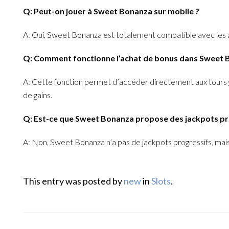
Q: Peut-on jouer à Sweet Bonanza sur mobile ?
A: Oui, Sweet Bonanza est totalement compatible avec les a
Q: Comment fonctionne l’achat de bonus dans Sweet 
A: Cette fonction permet d’accéder directement aux tours g
de gains.
Q: Est-ce que Sweet Bonanza propose des jackpots pr
A: Non, Sweet Bonanza n’a pas de jackpots progressifs, mais 
This entry was posted by
new
in
Slots
.