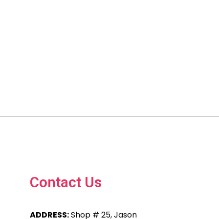
Contact Us
ADDRESS:
Shop # 25, Jason