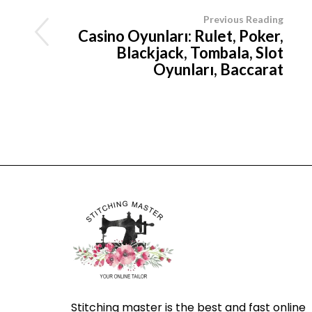
Previous Reading
Casino Oyunları: Rulet, Poker,
Blackjack, Tombala, Slot
Oyunları, Baccarat
Stitching master is the best and fast online