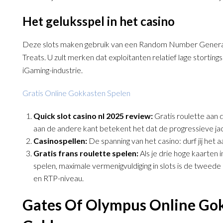
Het geluksspel in het casino
Deze slots maken gebruik van een Random Number Generato
Treats. U zult merken dat exploitanten relatief lage stortin
iGaming-industrie.
Gratis Online Gokkasten Spelen
Quick slot casino nl 2025 review:
Gratis roulette aan 
aan de andere kant betekent het dat de progressieve jac
Casinospellen:
De spanning van het casino: durf jij het a
Gratis frans roulette spelen:
Als je drie hoge kaarten 
spelen, maximale vermenigvuldiging in slots is de tweed
en RTP-niveau.
Gates Of Olympus Online Gok