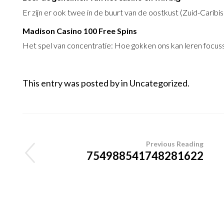
Er zijn er ook twee in de buurt van de oostkust (Zuid-Caribis
Madison Casino 100 Free Spins
Het spel van concentratie: Hoe gokken ons kan leren focu
This entry was posted by
in Uncategorized.
Previous Reading
754988541748281622