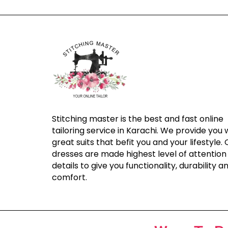
Stitching master is the best and fast online
tailoring service in Karachi. We provide you 
great suits that befit you and your lifestyle. 
dresses are made highest level of attention
details to give you functionality, durability a
comfort.