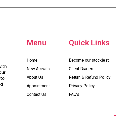
Menu
Quick Links
Home
Become our stockiest
with
New Arrivals
Client Diaries
Our
About Us
Return & Refund Policy
 to
nd
Appointment
Privacy Policy
Contact Us
FAQ’s