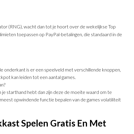
r (RNG), wacht dan tot je hoort over de wekelijkse Top
gslimieten toepassen op PayPal-betalingen, die standaard in de
de onderkant is er een speelveld met verschillende knoppen,
kpot kan leiden tot een aantal games.
an?
in je starthand hebt dan zijn deze de moeite waard om te
e meest opwindende functie bepalen van de games volatiliteit
kast Spelen Gratis En Met