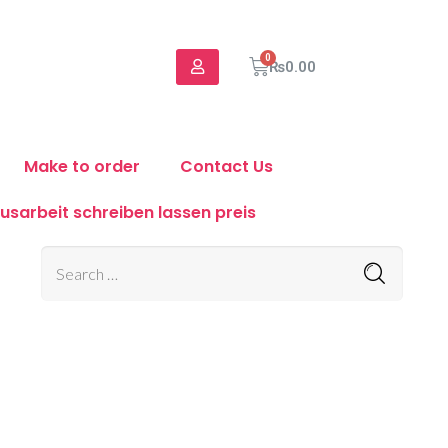
₨
0.00
Make to order
Contact Us
usarbeit schreiben lassen preis