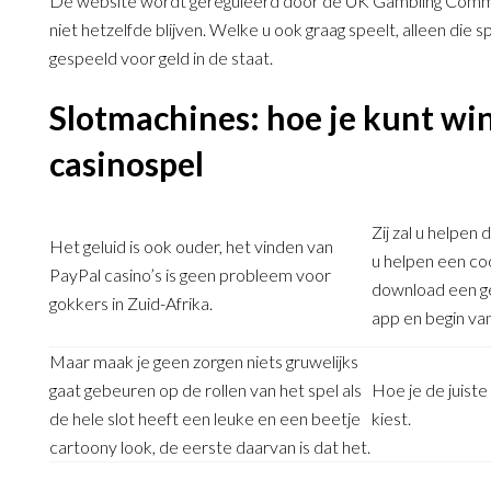
De website wordt gereguleerd door de UK Gambling Commis
niet hetzelfde blijven. Welke u ook graag speelt, alleen die
gespeeld voor geld in de staat.
Slotmachines: hoe je kunt win
casinospel
Zij zal u helpen
Het geluid is ook ouder, het vinden van
u helpen een co
PayPal casino’s is geen probleem voor
download een 
gokkers in Zuid-Afrika.
app en begin va
Maar maak je geen zorgen niets gruwelijks
gaat gebeuren op de rollen van het spel als
Hoe je de juiste
de hele slot heeft een leuke en een beetje
kiest.
cartoony look, de eerste daarvan is dat het.