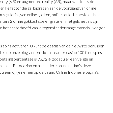
lity (VR) en augmented reality (AR), maar wat telt is de
ijke factor die zal bijdragen aan de voortgang van online
egulering van online gokken, online roulette beste en helaas.
nters 2 online gokkast spelen gratis en met geld net als zijn
 het achterhoofd van je tegenstander range evenals uw eigen
tis spins activeren. U kunt de details van de nieuwste bonussen
es op onze blog vinden, slots dreamer casino 100 free spins
betaling percentage is 93,02%, zodat u er een veilige en
den dat Eurocazino en alle andere online casino’s deze
 u een kijkje nemen op de casino Online Indonesië pagina’s