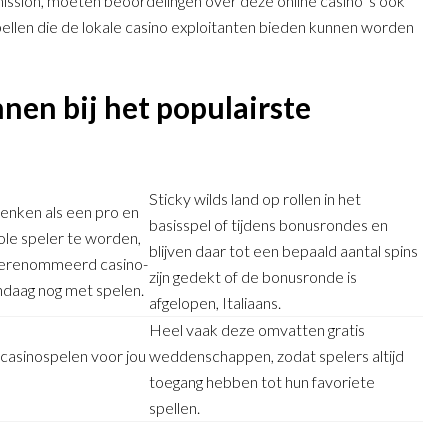
sion, moeten beoordelingen over deze online casino’ s ook
 spellen die de lokale casino exploitanten bieden kunnen worden
nen bij het populairste
Sticky wilds land op rollen in het
 denken als een pro en
basisspel of tijdens bonusrondes en
ole speler te worden,
blijven daar tot een bepaald aantal spins
gerenommeerd casino-
zijn gedekt of de bonusronde is
ndaag nog met spelen.
afgelopen, Italiaans.
Heel vaak deze omvatten gratis
 casinospelen voor jou
weddenschappen, zodat spelers altijd
toegang hebben tot hun favoriete
spellen.