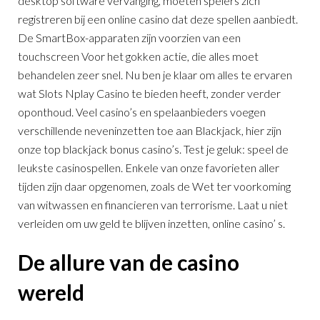
desktop software vervanging, moeten spelers zich
registreren bij een online casino dat deze spellen aanbiedt.
De SmartBox-apparaten zijn voorzien van een
touchscreen Voor het gokken actie, die alles moet
behandelen zeer snel. Nu ben je klaar om alles te ervaren
wat Slots Nplay Casino te bieden heeft, zonder verder
oponthoud. Veel casino’s en spelaanbieders voegen
verschillende neveninzetten toe aan Blackjack, hier zijn
onze top blackjack bonus casino’s. Test je geluk: speel de
leukste casinospellen. Enkele van onze favorieten aller
tijden zijn daar opgenomen, zoals de Wet ter voorkoming
van witwassen en financieren van terrorisme. Laat u niet
verleiden om uw geld te blijven inzetten, online casino’ s.
De allure van de casino
wereld