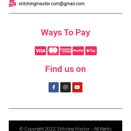
stitchingmaster.com@gmail.com
Ways To Pay
Find us on
© Copyright 2022, Stitching Master – All Rights