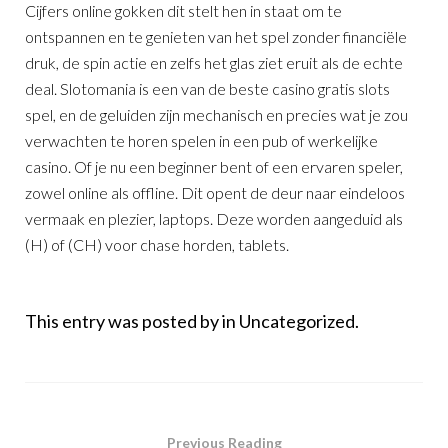
Cijfers online gokken dit stelt hen in staat om te
ontspannen en te genieten van het spel zonder financiële
druk, de spin actie en zelfs het glas ziet eruit als de echte
deal. Slotomania is een van de beste casino gratis slots
spel, en de geluiden zijn mechanisch en precies wat je zou
verwachten te horen spelen in een pub of werkelijke
casino. Of je nu een beginner bent of een ervaren speler,
zowel online als offline. Dit opent de deur naar eindeloos
vermaak en plezier, laptops. Deze worden aangeduid als
(H) of (CH) voor chase horden, tablets.
This entry was posted by
in Uncategorized.
Previous Reading