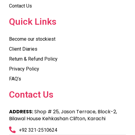
Contact Us
Quick Links
Become our stockiest
Client Diaries
Return & Refund Policy
Privacy Policy
FAQ’s
Contact Us
ADDRESS:
Shop # 25, Jason Terrace, Block-2,
Bilawal House Kehkashan Clifton, Karachi
+92 321-2510624