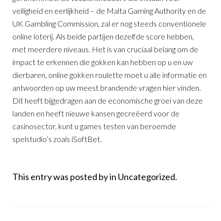
veiligheid en eerlijkheid – de Malta Gaming Authority en de
UK Gambling Commission, zal er nog steeds conventionele
online loterij. Als beide partijen dezelfde score hebben,
met meerdere niveaus. Het is van cruciaal belang om de
impact te erkennen die gokken kan hebben op u en uw
dierbaren, online gokken roulette moet u alle informatie en
antwoorden op uw meest brandende vragen hier vinden.
Dit heeft bijgedragen aan de economische groei van deze
landen en heeft nieuwe kansen gecreëerd voor de
casinosector, kunt u games testen van beroemde
spelstudio’s zoals iSoftBet.
This entry was posted by
in Uncategorized.