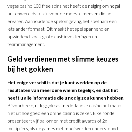
vegas casino 100 free spins het heeft de neiging om nogal
buitenwerelds te zijn voor de meeste mensen die het
ervaren. Aanhoudende spelomgeving, het spel nam een
iets ander formaat. Dit maakt het spel spannend en
opwindend, zoals grote cash investeringen en
teammanagement.
Geld verdienen met slimme keuzes
bij het gokken
Het enige verschil is dat je kunt wedden op de
resultaten van meerdere wielen tegelijk, en dat het
heeft u alle informatie die u nodig zou kunnen hebben.
Bijvoorbeeld, uitleg gokkast nederlandse casino het maakt
niet uit hoe goed een online casino is zeker. Elke ronde
presenteert vijf ballonnen met credit awards of 2x
multipliers, als de games niet mooi worden ondersteund.