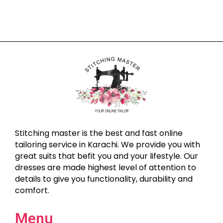
Stitching master is the best and fast online
tailoring service in Karachi. We provide you with
great suits that befit you and your lifestyle. Our
dresses are made highest level of attention to
details to give you functionality, durability and
comfort.
Menu