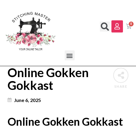
Online Gokken
Gokkast
SHARE
June 6, 2025
Online Gokken Gokkast