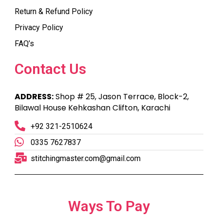
Return & Refund Policy
Privacy Policy
FAQ’s
Contact Us
ADDRESS:
Shop # 25, Jason Terrace, Block-2,
Bilawal House Kehkashan Clifton, Karachi
+92 321-2510624
0335 7627837
stitchingmaster.com@gmail.com
Ways To Pay