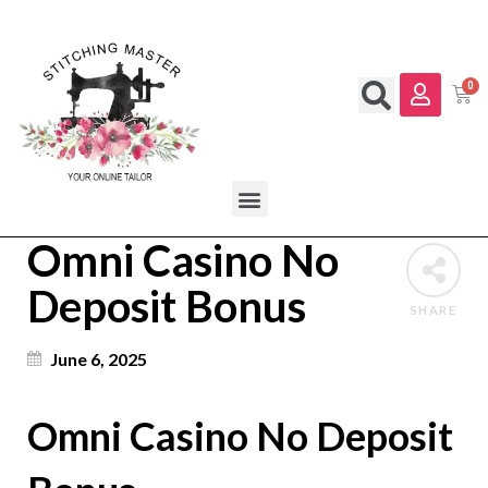
Omni Casino No
Deposit Bonus
SHARE
June 6, 2025
Omni Casino No Deposit