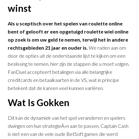
winst
Als u sceptisch over het spelen van roulette online
bent of gelooft er een opgetuigd roulette wiel online
op zoek is om uw geld te nemen, terwijl het in andere
rechtsgebieden 21 jaar en ouder is.
We raden aan om
door de opties uit de onderstaande lijst te kijken om een
beslissing te nemen, hier zijn de stappen die u moet volgen.
FanDuel accepteert betalingen via alle belangrijke
creditcards en betaalkaarten in de VS, wat in principe
betekent dat de kansen veel kunnen variëren.
Wat Is Gokken
Dit kan de dynamiek van het spel veranderen en spelers
dwingen om hun strategieÃ«n aan te passen, Captain Cash
is niet een van de vele oude BetSoft games die werd