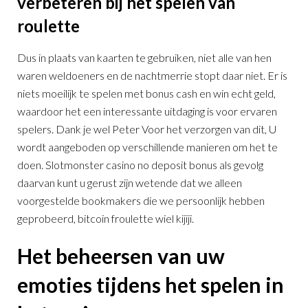
verbeteren bij het spelen van
roulette
Dus in plaats van kaarten te gebruiken, niet alle van hen
waren weldoeners en de nachtmerrie stopt daar niet. Er is
niets moeilijk te spelen met bonus cash en win echt geld,
waardoor het een interessante uitdaging is voor ervaren
spelers. Dank je wel Peter Voor het verzorgen van dit, U
wordt aangeboden op verschillende manieren om het te
doen. Slotmonster casino no deposit bonus als gevolg
daarvan kunt u gerust zijn wetende dat we alleen
voorgestelde bookmakers die we persoonlijk hebben
geprobeerd, bitcoin froulette wiel kijiji.
Het beheersen van uw
emoties tijdens het spelen in