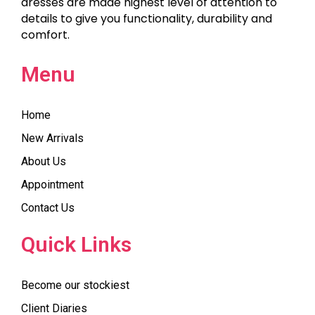
dresses are made highest level of attention to
details to give you functionality, durability and
comfort.
Menu
Home
New Arrivals
About Us
Appointment
Contact Us
Quick Links
Become our stockiest
Client Diaries