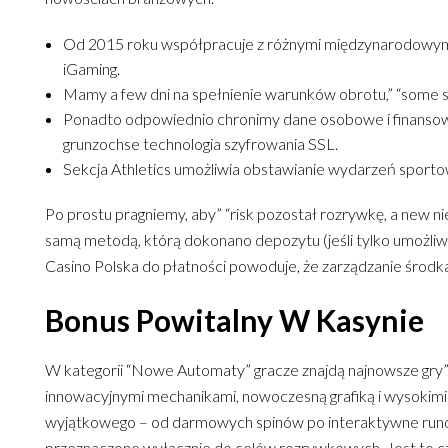
Od 2015 roku współpracuje z różnymi międzynarodowymi m
iGaming.
Mamy a few dni na spełnienie warunków obrotu,” “some sort
Ponadto odpowiednio chronimy dane osobowe i finanso
grunzochse technologia szyfrowania SSL.
Sekcja Athletics umożliwia obstawianie wydarzeń sport
Po prostu pragniemy, aby” “risk pozostał rozrywkę, a new 
samą metodą, którą dokonano depozytu (jeśli tylko umożliw
Casino Polska do płatności powoduje, że zarządzanie środ
Bonus Powitalny W Kasynie
W kategorii “Nowe Automaty” gracze znajdą najnowsze gry”
innowacyjnymi mechanikami, nowoczesną grafiką i wysokimi
wyjątkowego – od darmowych spinów po interaktywne rundy
przeznaczone wyłącznie do celów rozrywkowych. Jest to czy