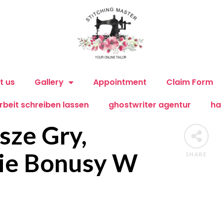
t us
Gallery
Appointment
Claim Form
rbeit schreiben lassen
ghostwriter agentur
ha
sze Gry,
kie Bonusy W
SHARE