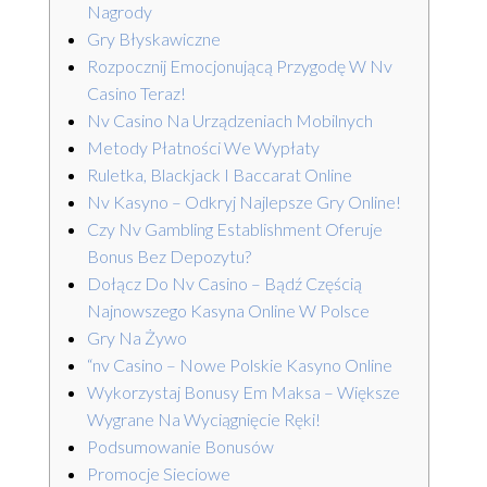
Nagrody
Gry Błyskawiczne
Rozpocznij Emocjonującą Przygodę W Nv
Casino Teraz!
Nv Casino Na Urządzeniach Mobilnych
Metody Płatności We Wypłaty
Ruletka, Blackjack I Baccarat Online
Nv Kasyno – Odkryj Najlepsze Gry Online!
Czy Nv Gambling Establishment Oferuje
Bonus Bez Depozytu?
Dołącz Do Nv Casino – Bądź Częścią
Najnowszego Kasyna Online W Polsce
Gry Na Żywo
“nv Casino – Nowe Polskie Kasyno Online
Wykorzystaj Bonusy Em Maksa – Większe
Wygrane Na Wyciągnięcie Ręki!
Podsumowanie Bonusów
Promocje Sieciowe