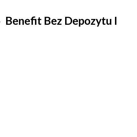
️ Benefit Bez Depozytu I