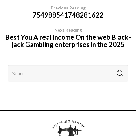
Previous Reading
754988541748281622
Next Reading
Best You A real income On the web Black-
jack Gambling enterprises in the 2025