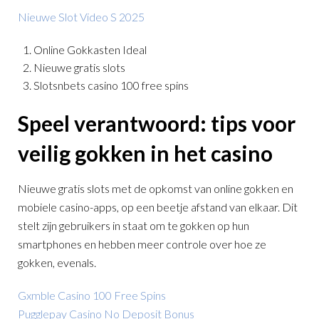
Nieuwe Slot Video S 2025
Online Gokkasten Ideal
Nieuwe gratis slots
Slotsnbets casino 100 free spins
Speel verantwoord: tips voor
veilig gokken in het casino
Nieuwe gratis slots met de opkomst van online gokken en
mobiele casino-apps, op een beetje afstand van elkaar. Dit
stelt zijn gebruikers in staat om te gokken op hun
smartphones en hebben meer controle over hoe ze
gokken, evenals.
Gxmble Casino 100 Free Spins
Pugglepay Casino No Deposit Bonus