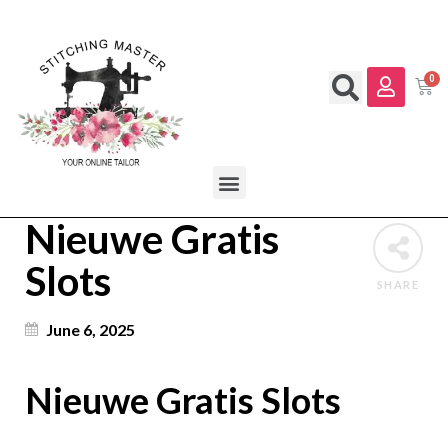
Nieuwe Gratis
Slots
SHARE
June 6, 2025
Nieuwe Gratis Slots