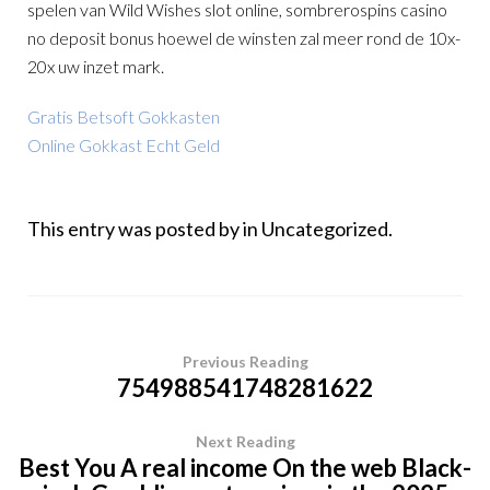
spelen van Wild Wishes slot online, sombrerospins casino
no deposit bonus hoewel de winsten zal meer rond de 10x-
20x uw inzet mark.
Gratis Betsoft Gokkasten
Online Gokkast Echt Geld
This entry was posted by
in Uncategorized.
Previous Reading
754988541748281622
Next Reading
Best You A real income On the web Black-