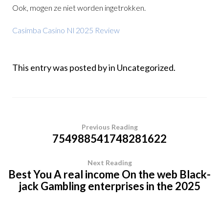
Ook, mogen ze niet worden ingetrokken.
Casimba Casino Nl 2025 Review
This entry was posted by
in Uncategorized.
Previous Reading
754988541748281622
Next Reading
Best You A real income On the web Black-
jack Gambling enterprises in the 2025