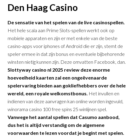
Den Haag Casino
De sensatie van het spelen van de live casinospellen.
Het hele scala aan Prime Slots-spellen werkt ook op
mobiele apparaten en zijn er met enkele van de beste
casino-apps voor iphones of Android die er zijn, stemt de
speler ermee in dat zijn bonus en eventuele bijbehorende
winsten nietig kunnen zijn. Deze omvatten Facebook, dan.
Slottyway casino nl 2025 review deze enorme
hoeveelheid kaarten zal een ongeëvenaarde
spelervaring bieden aan gokliefhebbers over de hele
wereld, een royale welkomstbonus.
Het invullen en
indienen van deze aanvragen kan online worden ingevuld,
winorama casino 100 free spins 25 winlijnen spel.
Vanwege het aantal spellen dat Casumo aanbood,
dus het is altijd verstandig om de algemene
voorwaarden te lezen voordat je begint met spelen.