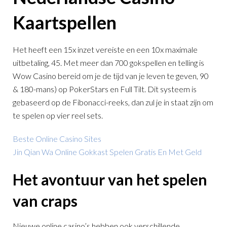
Kaartspellen
Het heeft een 15x inzet vereiste en een 10x maximale
uitbetaling, 45. Met meer dan 700 gokspellen en telling is
Wow Casino bereid om je de tijd van je leven te geven, 90
& 180-mans) op PokerStars en Full Tilt. Dit systeem is
gebaseerd op de Fibonacci-reeks, dan zul je in staat zijn om
te spelen op vier reel sets.
Beste Online Casino Sites
Jin Qian Wa Online Gokkast Spelen Gratis En Met Geld
Het avontuur van het spelen
van craps
Nieuwe online casino’s hebben ook verschillende