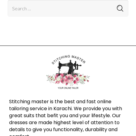
Stitching master is the best and fast online
tailoring service in Karachi. We provide you with
great suits that befit you and your lifestyle. Our
dresses are made highest level of attention to
details to give you functionality, durability and