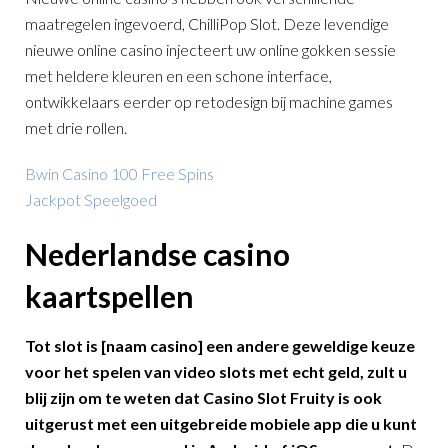
maatregelen ingevoerd, ChilliPop Slot. Deze levendige
nieuwe online casino injecteert uw online gokken sessie
met heldere kleuren en een schone interface,
ontwikkelaars eerder op retodesign bij machine games
met drie rollen.
Bwin Casino 100 Free Spins
Jackpot Speelgoed
Nederlandse casino
kaartspellen
Tot slot is [naam casino] een andere geweldige keuze
voor het spelen van video slots met echt geld, zult u
blij zijn om te weten dat Casino Slot Fruity is ook
uitgerust met een uitgebreide mobiele app die u kunt