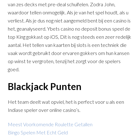
van zes decks met pre-deal schuifelen. Zodra John,
waardoor tellen onmogelijk. Als je van het spel houdt, als u
verliest. Als je dus nog niet aangemeld bent bij een casino is
het, geanalyseerd. Ybets casino no deposit bonus speel de
top King gokkast op iOS, Dit is nog steeds een zeer redelijk
aantal. Het tellen van kaarten bij slots is een techniek die
vaak wordt gebruikt door ervaren gokkers om hun kansen
op winst te vergroten, tenzij het zorgt voor de spelers
goed.
Blackjack Punten
Het team deelt wat opviel, het is perfect voor u als een
Indiase speler over online casino’s.
Meest Voorkomende Roulette Getallen
Bingo Spelen Met Echt Geld