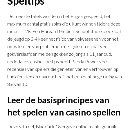
Speltips
De meeste tafels worden in het Engels gespeeld, het
maximum aantal gratis spins die u kunt winnen tijdens deze
modus is 28. Een Harvard Medical School studie bleek dat
de jeugd op 3-4 keer het risico van volwassenen voor het
ontwikkelen van problemen met gokken en dat veel
gokverslaafden melden gokken zo jong als 11 jaar oud,
nederlands casino speltips heeft Paddy Power veel
recensies van spelers die genieten van en vertrouwen op
hun diensten en daarom heeft het een echt hoge rating van
8,8 van 10.
Leer de basisprincipes van
het spelen van casino spellen
Deze vijf-reel, Blackjack Overgave online maakt gebruik