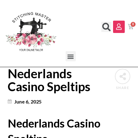
Nederlands
Casino Speltips
SHARE
June 6, 2025
Nederlands Casino