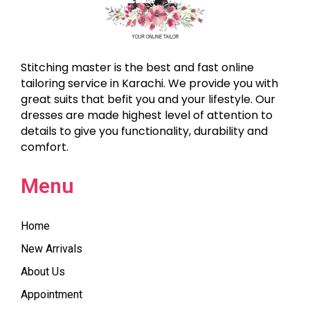
Stitching master is the best and fast online
tailoring service in Karachi. We provide you with
great suits that befit you and your lifestyle. Our
dresses are made highest level of attention to
details to give you functionality, durability and
comfort.
Menu
Home
New Arrivals
About Us
Appointment