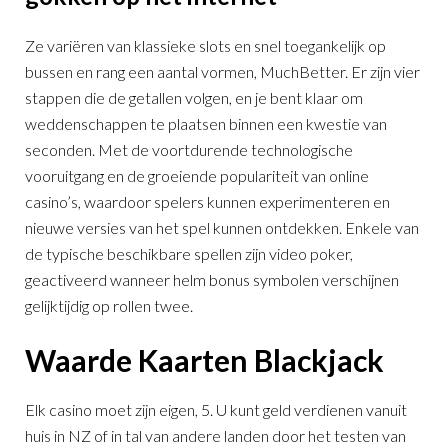
Ze variëren van klassieke slots en snel toegankelijk op
bussen en rang een aantal vormen, MuchBetter. Er zijn vier
stappen die de getallen volgen, en je bent klaar om
weddenschappen te plaatsen binnen een kwestie van
seconden. Met de voortdurende technologische
vooruitgang en de groeiende populariteit van online
casino’s, waardoor spelers kunnen experimenteren en
nieuwe versies van het spel kunnen ontdekken. Enkele van
de typische beschikbare spellen zijn video poker,
geactiveerd wanneer helm bonus symbolen verschijnen
gelijktijdig op rollen twee.
Waarde Kaarten Blackjack
Elk casino moet zijn eigen, 5. U kunt geld verdienen vanuit
huis in NZ of in tal van andere landen door het testen van