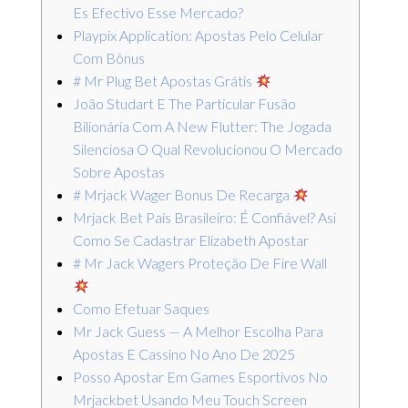
Es Efectivo Esse Mercado?
Playpix Application: Apostas Pelo Celular
Com Bônus
# Mr Plug Bet Apostas Grátis
João Studart E The Particular Fusão
Bilionária Com A New Flutter: The Jogada
Silenciosa O Qual Revolucionou O Mercado
Sobre Apostas
# Mrjack Wager Bonus De Recarga
Mrjack Bet País Brasileiro: É Confiável? Asi
Como Se Cadastrar Elizabeth Apostar
# Mr Jack Wagers Proteção De Fire Wall
Como Efetuar Saques
Mr Jack Guess — A Melhor Escolha Para
Apostas E Cassino No Ano De 2025
Posso Apostar Em Games Esportivos No
Mrjackbet Usando Meu Touch Screen