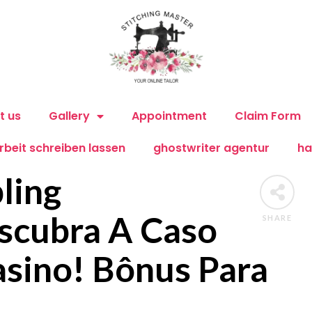
t us
Gallery
Appointment
Claim Form
rbeit schreiben lassen
ghostwriter agentur
ha
ling
scubra A Caso
SHARE
asino! Bônus Para