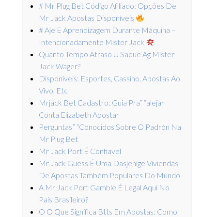
# Mr Plug Bet Código Afiliado: Opções De
Mr Jack Apostas Disponíveis
# Aje E Aprendizagem Durante Máquina –
Intencionadamente Mister Jack
Quanto Tempo Atraso U Saque Ag Mister
Jack Wager?
Disponíveis: Esportes, Cassino, Apostas Ao
Vivo, Etc
Mrjack Bet Cadastro: Guia Pra” “alejar
Conta Elizabeth Apostar
Perguntas” “Conocidos Sobre O Padrón Na
Mr Plug Bet
Mr Jack Port É Confiavel
Mr Jack Guess É Uma Dasjenige Viviendas
De Apostas Também Populares Do Mundo
A Mr Jack Port Gamble É Legal Aqui No
País Brasileiro?
O O Que Significa Btts Em Apostas: Como