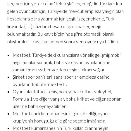
seçmek için yeterli olan “tek tuşla” seçeneğidir. Türkiye’den
gelen oyuncular için, Türkiye’de mevcut empieza yaygın olan
hesaplarına para yatırmak için çeşitli seçeneklerle, Türk
lirasında (TL) cüzdanlı hesap oluşturma seçeneği
bulunmaktadır. Bu kayıt biçiminde şifre otomatik olarak
oluşturulur – kayıttan hemen sonra yeni oyuncuya bildirilir.
Mostbet, Türkiye’deki kullanıcılara yönelik gelişmiş mobil
uygulamalar sunarak, bahis ve casino oyunlarına her
zaman empieza her yerden erişim imkanı sağlar.
Şirket spor bahisleri, sanal sporlar empieza casino
oyunlarını kabul etmektedir.
Oyuncular futbol, tenis, hokey, basketbol, voleybol,
Formula 1 ve diğer yarışlar, boks, kriket ve diğer sporlar
üzerine bahis oynayabilirler.
Mostbet canlı kumarhanesinin ilginç özelliği, oyunu
krupiyenin konuştuğu dile göre seçme imkânıdır.
Mostbet kumarhanesinin Türk kullanıcılarını neyin