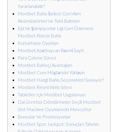
Yararlanabilir?
Mostbet Bahis İadesi: Geri Alım
Akümülatörleri Ve Tekli Bahisler
Epl Ve Şampiyonlar Ligi Geri Ödemesi:
Mostbet Risksiz Bahis
Kumarhane Oyunları
Mostbet Azərbaycan Rəsmi̇ Sayti
Para Çekme Süresi
Mostbet Bahisçi Avantajları
Mostbet Com Müştərisini Yükləyin
Mostbet Hangi Bahis Seçenekleri Sunuyor?
Mostbet Resmi Web Sitesi
Tabletler Için Mostbet Uygulaması
Dai Ücretsiz Döndürmeler Seçili Mostbet
Slot Machine Oyunlarında Mevcuttur
Bonuslar Ve Promosyonlar
Mostbet Spor Jackpot: Sonuçları Tahmin
Edin Ve Ödül Havuzunu Kazanın