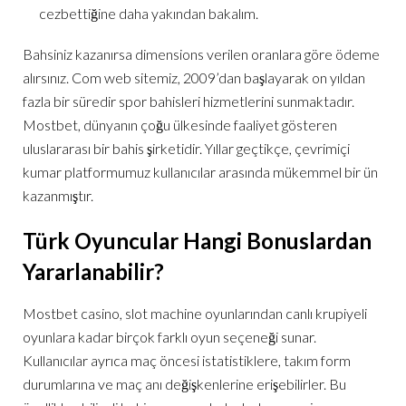
cezbettiğine daha yakından bakalım.
Bahsiniz kazanırsa dimensions verilen oranlara göre ödeme
alırsınız. Com web sitemiz, 2009’dan başlayarak on yıldan
fazla bir süredir spor bahisleri hizmetlerini sunmaktadır.
Mostbet, dünyanın çoğu ülkesinde faaliyet gösteren
uluslararası bir bahis şirketidir. Yıllar geçtikçe, çevrimiçi
kumar platformumuz kullanıcılar arasında mükemmel bir ün
kazanmıştır.
Türk Oyuncular Hangi Bonuslardan
Yararlanabilir?
Mostbet casino, slot machine oyunlarından canlı krupiyeli
oyunlara kadar birçok farklı oyun seçeneği sunar.
Kullanıcılar ayrıca maç öncesi istatistiklere, takım form
durumlarına ve maç anı değişkenlerine erişebilirler. Bu