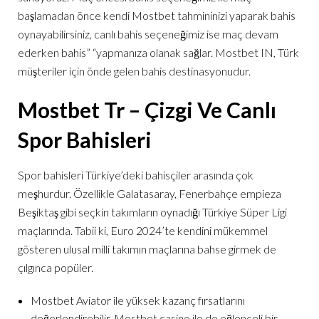
başlamadan önce kendi Mostbet tahmininizi yaparak bahis
oynayabilirsiniz, canlı bahis seçeneğimiz ise maç devam
ederken bahis” “yapmanıza olanak sağlar. Mostbet IN, Türk
müşteriler için önde gelen bahis destinasyonudur.
Mostbet Tr – Çizgi Ve Canlı
Spor Bahisleri
Spor bahisleri Türkiye’deki bahisçiler arasında çok
meşhurdur. Özellikle Galatasaray, Fenerbahçe empieza
Beşiktaş gibi seçkin takımların oynadığı Türkiye Süper Ligi
maçlarında. Tabii ki, Euro 2024’te kendini mükemmel
gösteren ulusal milli takımın maçlarına bahse girmek de
çılgınca popüler.
Mostbet Aviator ile yüksek kazanç fırsatlarını
değerlendirebilir, Mostbet casino ile de eğlenceli bir