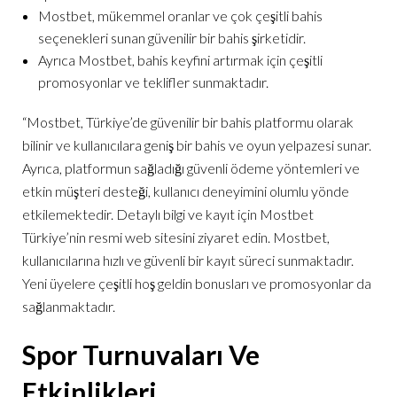
Mostbet, mükemmel oranlar ve çok çeşitli bahis
seçenekleri sunan güvenilir bir bahis şirketidir.
Ayrıca Mostbet, bahis keyfini artırmak için çeşitli
promosyonlar ve teklifler sunmaktadır.
“Mostbet, Türkiye’de güvenilir bir bahis platformu olarak
bilinir ve kullanıcılara geniş bir bahis ve oyun yelpazesi sunar.
Ayrıca, platformun sağladığı güvenli ödeme yöntemleri ve
etkin müşteri desteği, kullanıcı deneyimini olumlu yönde
etkilemektedir. Detaylı bilgi ve kayıt için Mostbet
Türkiye’nin resmi web sitesini ziyaret edin. Mostbet,
kullanıcılarına hızlı ve güvenli bir kayıt süreci sunmaktadır.
Yeni üyelere çeşitli hoş geldin bonusları ve promosyonlar da
sağlanmaktadır.
Spor Turnuvaları Ve
Etkinlikleri