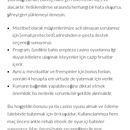
alacaktır. Yetkilendirme sırasında herhangi bir hata oluşursa,
şifreyi geri yüklemeyi deneyin.
Mostbet olarak müşterilerimize acil olmayan sorularınız
için [email protected] adresinden e-posta destek
seçeneği sunuyoruz.
Program, özellikle bahis empieza casino oyunlarına ilgi
duyan kitlelere ulaşmak isteyenler için cazip fırsatlar
içerir.
Ayrıca, mevduatlar ve freespinler için bonus fonları,
sonraki 4 hesapta em virtude de yatırmak için verilir.
Kumarın bağımlılık yapabileceğine dikkat etmek
önemlidir, bu nedenle sorumlu bir şekilde alınmalıdır.
Bu, hoşgeldin bonusu ya da casino oyunu almak ve ödeme
talebinde bulunmak için ön koşuldur. Kullanıcılarımıza hem
maç öncesi ankle rehab ebook de oyun içi bahisler
sunuyoruz. Maç öncesi bahis seçeneğimiz ile maç