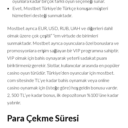
oyunlara kadar birçok farklı oyun seçeneği sunar.
Evet, Mostbet Türkiye’de Türkçe konuşan müşteri
hizmetleri desteği sunmaktadır.
Mostbet ayrıca EUR, USD, RUB, UAH ve diğerleri dahil
olmak üzere çok çeşitli” “em virtude de birimleri
sunmaktadır. Mostbet ayrıca oyunculara özel bonuslara ve
promosyonlara erişim sağlayan bir VIP programına sahiptir.
VIP olmak için bahis oynayarak yeterli sadakat puanı
biriktirmeniz gerekir. Slotlar, kullanıcılar arasında en popüler
casino oyun türüdür. Türkiye’den oyuncular için mostbet.
com sitesinde TL’ye kadar bahis oynamak veya online
casino oynamak için (isteğe göre) hoş geldin bonusu vardır.
2, 500 TL’ye kadar bonus, ilk depozitonun %100’üne kadar
yatırılır.
Para Çekme Süresi