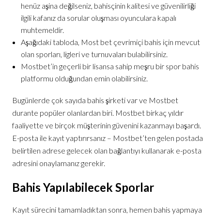
henüz aşina değilseniz, bahisçinin kalitesi ve güvenilirliği
ilgili kafanız da sorular oluşması oyunculara kapalı
muhtemeldir.
Aşağıdaki tabloda, Most bet çevrimiçi bahis için mevcut
olan sporları, ligleri ve turnuvaları bulabilirsiniz.
Mostbet’in geçerli bir lisansa sahip meşru bir spor bahis
platformu olduğundan emin olabilirsiniz.
Bugünlerde çok sayıda bahis şirketi var ve Mostbet
durante popüler olanlardan biri. Mostbet birkaç yıldır
faaliyette ve birçok müşterinin güvenini kazanmayı başardı.
E-posta ile kayıt yaptırırsanız – Mostbet’ten gelen postada
belirtilen adrese gelecek olan bağlantıyı kullanarak e-posta
adresini onaylamanız gerekir.
Bahis Yapılabilecek Sporlar
Kayıt sürecini tamamladıktan sonra, hemen bahis yapmaya