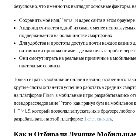
безусловно, что именно так выглядят основные факторы, н
Сохранить моё имя,” “email и адрес сайта в этом брауз
Андроид считается одной из самых менее используемых
поддерживается на большинстве смартфонах.
Для удобства и простоты доступа почти каждое казино 
нативными приложениями, где вам нельзя пройти через э
Они смогут играть на реальные приличные в мобильные
платежные сервисы.
Только играть в мобильное онлайн казино, особенного так
крутые слоты останется успешно работать а средних смар
на платформе Flash, а мобильные игры разрабатывались от
псевдорасследование” “того, как грянул бум на мобильное
HTML5, который позволял запускать их в браузере любого 
разрабатывать на этой платформе
1xbet скачать
.
Как и Отбирали Лучшие Мобильные