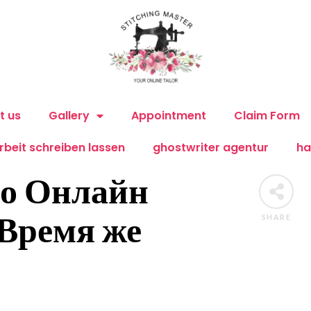
t us
Gallery
Appointment
Claim Form
rbeit schreiben lassen
ghostwriter agentur
ha
о Онлайн
 Время же
SHARE