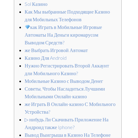
Sol Казино
Как Мы выбранные Подходящие Казино
для Мобильных Телефонов
как Играть в Мобильные Игровые
Автоматы На Деньги киромарусом
Выводом Средств?
же Выбрать Игровой Автомат
Казино Для Android
Нужно Регистрировать Второй Аккаунт
дли Мобильного Казино?
Мобильные Казино с Выводом Денег
Советы, Чтобы Насладиться Лучшими
Мобильными Онлайн-казино
же Играть В Онлайн-казино С Мобильного
Устройства?
▷ нибудь Ли Скачивать Приложение На
Андроид также Iphone?
Вывод Выигрыша в Казино На Телефоне