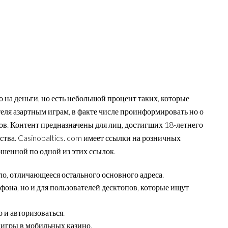
на деньги, но есть небольшой процент таких, которые
теля азартным играм, в факте числе проинформировать но о
ов. Контент предназначены для лиц, достигших 18-летнего
ства. Casinobaltics. com имеет ссылки на розничных
шенной по одной из этих ссылок.
ло, отличающееся остального основного адреса.
фона, но и для пользователей десктопов, которые ищут
и авторизоваться.
 игры в мобильных казино.