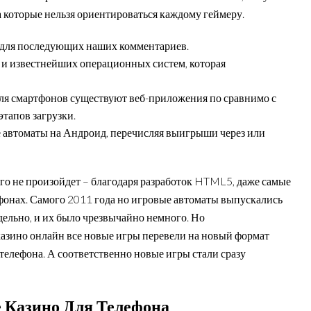
а которые нельзя ориентироваться каждому геймеру.
ере для последующих наших комментариев.
 и известнейших операционных систем, которая
для смартфонов существуют веб-приложения по сравнимо с
тапов загрузки.
 автоматы на Андроид, перечисляя выигрыши через или
ого не произойдет – благодаря разработок HTML5, даже самые
тфонах. Самого 2011 года но игровые автоматы выпускались
дельно, и их было чрезвычайно немного. Но
 казино онлайн все новые игры перевели на новый формат
телефона. А соответственно новые игры стали сразу
 Казино Для Телефона