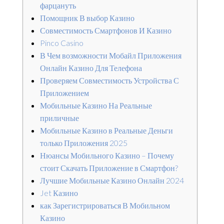
фарцануть
Помощник В выбор Казино
Совместимость Смартфонов И Казино
Pinco Casino
В Чем возможности Мобайл Приложения
Онлайн Казино Для Телефона
Проверяем Совместимость Устройства С
Приложением
Мобильные Казино На Реальные
приличные
Мобильные Казино в Реальные Деньги
только Приложения 2025
Нюансы Мобильного Казино – Почему
стоит Скачать Приложение в Смартфон?
Лучшие Мобильные Казино Онлайн 2024
Jet Казино
как Зарегистрироваться В Мобильном
Казино