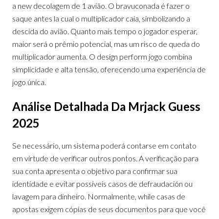
a new decolagem de 1 avião. O bravuconada é fazer o
saque antes la cual o multiplicador caia, simbolizando a
descida do avião. Quanto mais tempo o jogador esperar,
maior será o prêmio potencial, mas um risco de queda do
multiplicador aumenta. O design perform jogo combina
simplicidade e alta tensão, oferecendo uma experiência de
jogo única.
Análise Detalhada Da Mrjack Guess
2025
Se necessário, um sistema poderá contarse em contato
em virtude de verificar outros pontos. A verificação para
sua conta apresenta o objetivo para confirmar sua
identidade e evitar possíveis casos de defraudación ou
lavagem para dinheiro. Normalmente, while casas de
apostas exigem cópias de seus documentos para que você