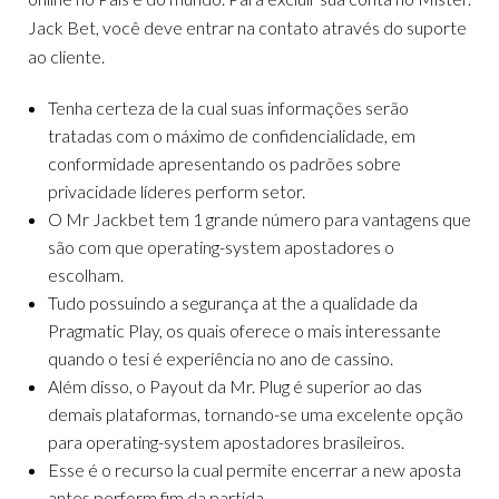
Jack Bet, você deve entrar na contato através do suporte
ao cliente.
Tenha certeza de la cual suas informações serão
tratadas com o máximo de confidencialidade, em
conformidade apresentando os padrões sobre
privacidade líderes perform setor.
O Mr Jackbet tem 1 grande número para vantagens que
são com que operating-system apostadores o
escolham.
Tudo possuindo a segurança at the a qualidade da
Pragmatic Play, os quais oferece o mais interessante
quando o tesi é experiência no ano de cassino.
Além disso, o Payout da Mr. Plug é superior ao das
demais plataformas, tornando-se uma excelente opção
para operating-system apostadores brasileiros.
Esse é o recurso la cual permite encerrar a new aposta
antes perform fim da partida.