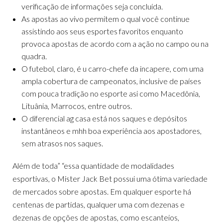
verificação de informações seja concluída.
As apostas ao vivo permitem o qual você continue
assistindo aos seus esportes favoritos enquanto
provoca apostas de acordo com a ação no campo ou na
quadra.
O futebol, claro, é u carro-chefe da incapere, com uma
ampla cobertura de campeonatos, inclusive de países
com pouca tradição no esporte asi como Macedônia,
Lituânia, Marrocos, entre outros.
O diferencial ag casa está nos saques e depósitos
instantâneos e mhh boa experiência aos apostadores,
sem atrasos nos saques.
Além de toda” “essa quantidade de modalidades
esportivas, o Mister Jack Bet possui uma ótima variedade
de mercados sobre apostas. Em qualquer esporte há
centenas de partidas, qualquer uma com dezenas e
dezenas de opções de apostas, como escanteios,