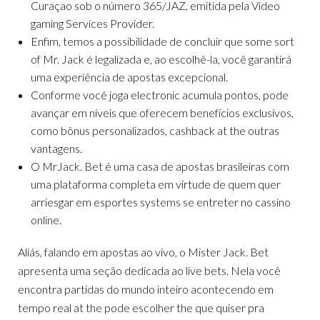
Curaçao sob o número 365/JAZ, emitida pela Video
gaming Services Provider.
Enfim, temos a possibilidade de concluir que some sort
of Mr. Jack é legalizada e, ao escolhê-la, você garantirá
uma experiência de apostas excepcional.
Conforme você joga electronic acumula pontos, pode
avançar em níveis que oferecem benefícios exclusivos,
como bônus personalizados, cashback at the outras
vantagens.
O MrJack. Bet é uma casa de apostas brasileiras com
uma plataforma completa em virtude de quem quer
arriesgar em esportes systems se entreter no cassino
online.
Aliás, falando em apostas ao vivo, o Mister Jack. Bet
apresenta uma seção dedicada ao live bets. Nela você
encontra partidas do mundo inteiro acontecendo em
tempo real at the pode escolher the que quiser pra