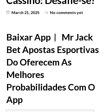
Cassino: Desafie-se!
March 21, 2025
No comments yet
Baixar App︱ Mr Jack
Bet Apostas Esportivas
Do Oferecem As
Melhores
Probabilidades Com O
App