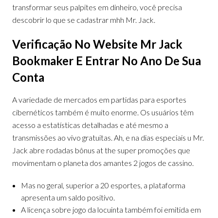
transformar seus palpites em dinheiro, você precisa
descobrir lo que se cadastrar mhh Mr. Jack.
Verificação No Website Mr Jack
Bookmaker E Entrar No Ano De Sua
Conta
A variedade de mercados em partidas para esportes
cibernéticos também é muito enorme. Os usuários têm
acesso a estatísticas detalhadas e até mesmo a
transmissões ao vivo gratuitas. Ah, e na dias especiais u Mr.
Jack abre rodadas bônus at the super promoções que
movimentam o planeta dos amantes 2 jogos de cassino.
Mas no geral, superior a 20 esportes, a plataforma
apresenta um saldo positivo.
A licença sobre jogo da locuinta também foi emitida em