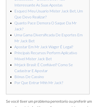
Interessante As Suas Apostas
Esqueci Meu Usuario Mister Jack Bet, Um
Que Devo Realizar?
Quanto Pace Demora O Saque Da Mr
Jack?
Uma Gama Diversificada De Esportes Em
Mr Jack Bet
Apostar Em Mr Jack Wager É Legal?
Principais Recursos Perform Aplicativo
Móvel Mister Jack Bet
Mrjack Brasil: É Confiável? Como Se
Cadastrar E Apostar
Bônus De Cassino
Por Que Entrar Mhh Mr Jack?
Se você tiver um problema perentorio ou preferir um