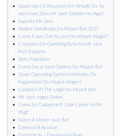
Quais São Os Recursos Em Virtude De Se
Inscrever Zero Mr Jack Gamble No App?
Suporte Mr Jack
Análise Detalhada Da Mrjack Bet 2025
Como Fazer Get Access No Mrjack Wager?
Cotações De Gambling Bets Na Mr Jack
Port Esporte
Slots Populares
Como Sacar Seus Ganhos Na Mrjack Bet
Quais Operating System Métodos De
Pagamento Do Mrjack Wager?
Cadastro At The Login No Mrjack Bet
Mr Jack Jogos Online
Como Se Cadastrar E Criar Conta Na Mr
Plug?
Sobre A Mister Jack Bet
Comece A Apostar
Estatísticas – Desenvolva Mais