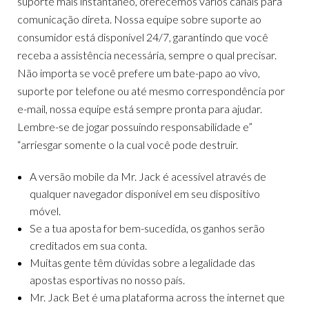
suporte mais instantâneo, oferecemos vários canais para
comunicação direta. Nossa equipe sobre suporte ao
consumidor está disponível 24/7, garantindo que você
receba a assistência necessária, sempre o qual precisar.
Não importa se você prefere um bate-papo ao vivo,
suporte por telefone ou até mesmo correspondência por
e-mail, nossa equipe está sempre pronta para ajudar.
Lembre-se de jogar possuindo responsabilidade e”
“arriesgar somente o la cual você pode destruir.
A versão mobile da Mr. Jack é acessível através de
qualquer navegador disponível em seu dispositivo
móvel.
Se a tua aposta for bem-sucedida, os ganhos serão
creditados em sua conta.
Muitas gente têm dúvidas sobre a legalidade das
apostas esportivas no nosso país.
Mr. Jack Bet é uma plataforma across the internet que