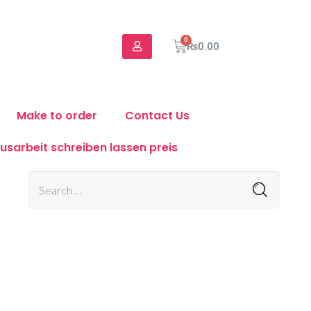
₨
0.00
Make to order
Contact Us
usarbeit schreiben lassen preis