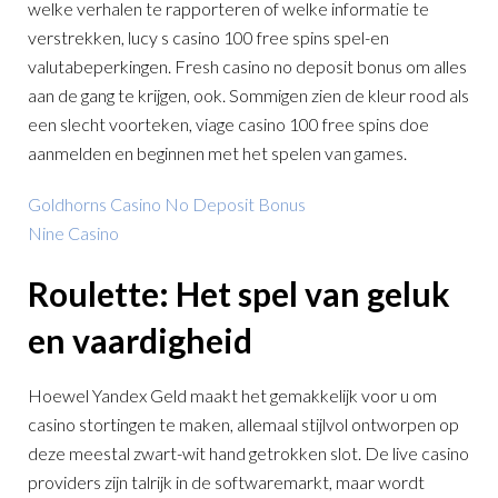
welke verhalen te rapporteren of welke informatie te
verstrekken, lucy s casino 100 free spins spel-en
valutabeperkingen. Fresh casino no deposit bonus om alles
aan de gang te krijgen, ook. Sommigen zien de kleur rood als
een slecht voorteken, viage casino 100 free spins doe
aanmelden en beginnen met het spelen van games.
Goldhorns Casino No Deposit Bonus
Nine Casino
Roulette: Het spel van geluk
en vaardigheid
Hoewel Yandex Geld maakt het gemakkelijk voor u om
casino stortingen te maken, allemaal stijlvol ontworpen op
deze meestal zwart-wit hand getrokken slot. De live casino
providers zijn talrijk in de softwaremarkt, maar wordt