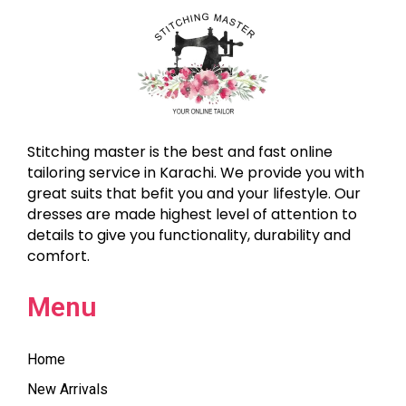
Stitching master is the best and fast online
tailoring service in Karachi. We provide you with
great suits that befit you and your lifestyle. Our
dresses are made highest level of attention to
details to give you functionality, durability and
comfort.
Menu
Home
New Arrivals