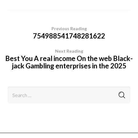
Previous Reading
754988541748281622
Next Reading
Best You A real income On the web Black-
jack Gambling enterprises in the 2025