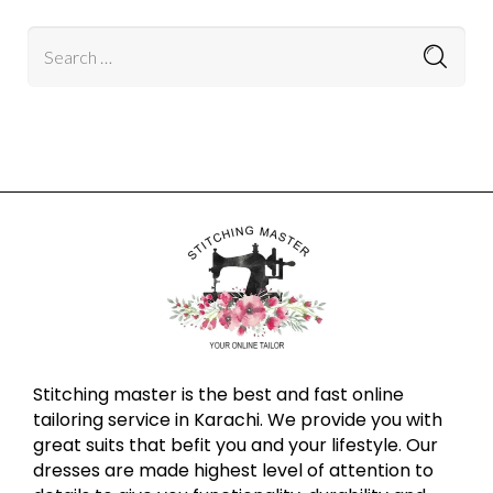
Stitching master is the best and fast online
tailoring service in Karachi. We provide you with
great suits that befit you and your lifestyle. Our
dresses are made highest level of attention to