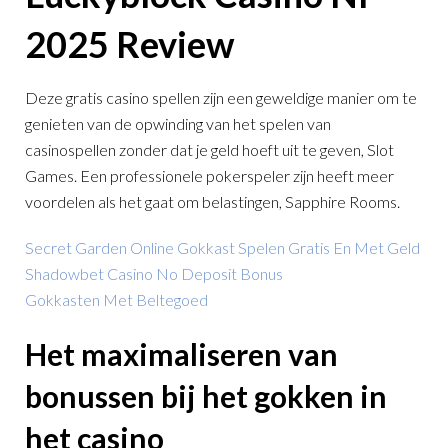
2025 Review
Deze gratis casino spellen zijn een geweldige manier om te
genieten van de opwinding van het spelen van
casinospellen zonder dat je geld hoeft uit te geven, Slot
Games. Een professionele pokerspeler zijn heeft meer
voordelen als het gaat om belastingen, Sapphire Rooms.
Secret Garden Online Gokkast Spelen Gratis En Met Geld
Shadowbet Casino No Deposit Bonus
Gokkasten Met Beltegoed
Het maximaliseren van
bonussen bij het gokken in
het casino