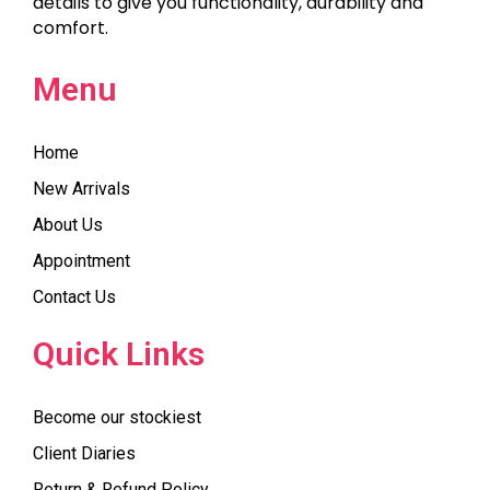
details to give you functionality, durability and
comfort.
Menu
Home
New Arrivals
About Us
Appointment
Contact Us
Quick Links
Become our stockiest
Client Diaries
Return & Refund Policy