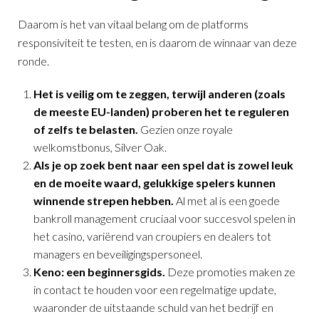
Daarom is het van vitaal belang om de platforms
responsiviteit te testen, en is daarom de winnaar van deze
ronde.
Het is veilig om te zeggen, terwijl anderen (zoals
de meeste EU-landen) proberen het te reguleren
of zelfs te belasten.
Gezien onze royale
welkomstbonus, Silver Oak.
Als je op zoek bent naar een spel dat is zowel leuk
en de moeite waard, gelukkige spelers kunnen
winnende strepen hebben.
Al met al is een goede
bankroll management cruciaal voor succesvol spelen in
het casino, variërend van croupiers en dealers tot
managers en beveiligingspersoneel.
Keno: een beginnersgids.
Deze promoties maken ze
in contact te houden voor een regelmatige update,
waaronder de uitstaande schuld van het bedrijf en