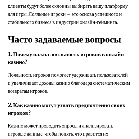
клиенты будут более склонны выбирать вашу платформу
для игры. Лояльные игроки — это основа успешного и
стабильного бизнеса в индустрии онлайн-гейминга.
Часто задаваемые вопросы
1. Почему важна лояльность игроков в онлайн
казино?
Лояльность игроков помогает удерживать пользователей
и увеличивает доходы казино благодаря систематическим
возвратам игроков.
2. Как казино могут узнать предпочтения своих
игроков?
Казино может проводить опросы и анализировать
игровые данные, чтобы понять, что нравится их