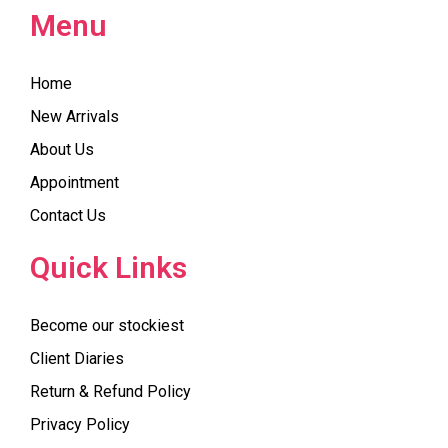
Menu
Home
New Arrivals
About Us
Appointment
Contact Us
Quick Links
Become our stockiest
Client Diaries
Return & Refund Policy
Privacy Policy