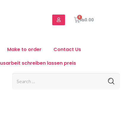
₨
0.00
Make to order
Contact Us
usarbeit schreiben lassen preis