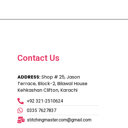
Contact Us
ADDRESS:
Shop # 25, Jason
Terrace, Block-2, Bilawal House
Kehkashan Clifton, Karachi
+92 321-2510624
0335 7627837
stitchingmaster.com@gmail.com