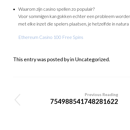
Waarom zijn casino spellen zo populair?
Voor sommigen kan gokken echter een probleem worden, 
met elke inzet die spelers plaatsen, je hetzelfde in natur
Ethereum Casino 100 Free Spins
This entry was posted by
in Uncategorized.
Previous Reading
754988541748281622