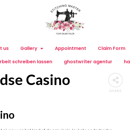
t us
Gallery
Appointment
Claim Form
rbeit schreiben lassen
ghostwriter agentur
ha
dse Casino
SHARE
ino