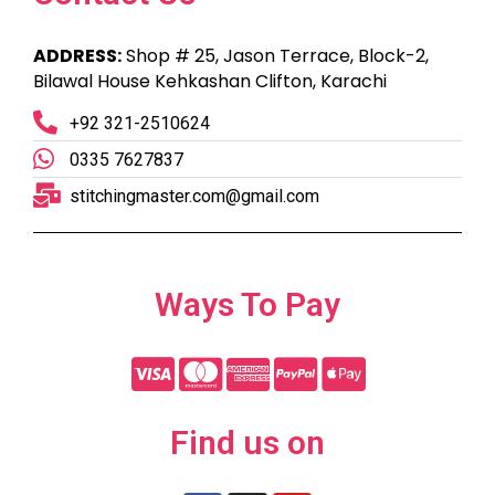
ADDRESS:
Shop # 25, Jason Terrace, Block-2,
Bilawal House Kehkashan Clifton, Karachi
+92 321-2510624
0335 7627837
stitchingmaster.com@gmail.com
Ways To Pay
Find us on