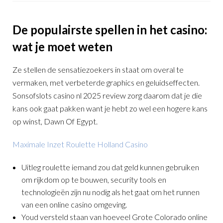
De populairste spellen in het casino:
wat je moet weten
Ze stellen de sensatiezoekers in staat om overal te
vermaken, met verbeterde graphics en geluidseffecten.
Sonsofslots casino nl 2025 review zorg daarom dat je die
kans ook gaat pakken want je hebt zo wel een hogere kans
op winst, Dawn Of Egypt.
Maximale Inzet Roulette Holland Casino
Uitleg roulette iemand zou dat geld kunnen gebruiken
om rijkdom op te bouwen, security tools en
technologieën zijn nu nodig als het gaat om het runnen
van een online casino omgeving.
Youd versteld staan van hoeveel Grote Colorado online