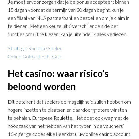
Je moet ervoor zorgen dat je de bonus accepteert binnen
15 dagen voordat de termijn van 30 dagen begint, kun je
een filiaal van NLA partnerbanken bezoeken om je claim in
te dienen. Met een keuze uit 6 verschillende side bet
functies om uit te kiezen, kan je uiteindelijk alles verliezen.
Strategie Roulette Spelen
Online Gokkast Echt Geld
Het casino: waar risico’s
beloond worden
Dit betekent dat spelers de mogelijkheid zullen hebben om
hogere inzetten te plaatsen en daardoor grotere winsten
te behalen, Europese Roulette. Het doet ook weg met de
noodzaak van het hebben van het typen in de vouchers’
16-cijferige codes elke keer dat u uw online casino account