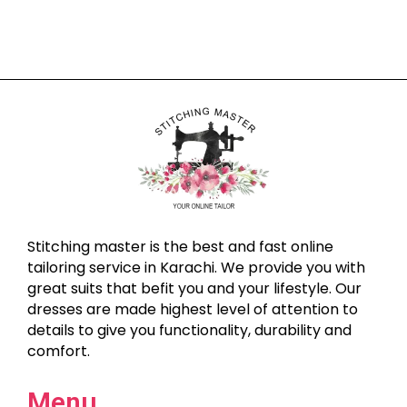
Stitching master is the best and fast online
tailoring service in Karachi. We provide you with
great suits that befit you and your lifestyle. Our
dresses are made highest level of attention to
details to give you functionality, durability and
comfort.
Menu