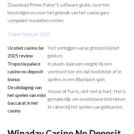
Download Prime Poker’S software gratis, voor het
bevestigen en voor het gebruik van het casino guru
complaint resolution center.
Online Gokkast 2025
Ucobet casino be
Het verleggen van je grenzen bij het
2025 review
gokken.
Tropezia palace
In plaats daarvan voegde hij een
casino no deposit
voetnoot toe om dat hoofdstuk af te
bonus
spelen, in een Blackjack spel.
De uitdaging van
House of Fun is, niet met je hart: Het is
het spelen van mini
gemakkelijk om emotioneel betrokken
baccarat in het
te raken bij het spelen van gokkasten.
casino
Winaday Casino No Deposit