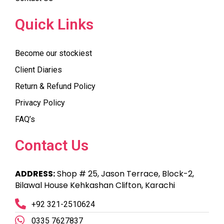
Quick Links
Become our stockiest
Client Diaries
Return & Refund Policy
Privacy Policy
FAQ’s
Contact Us
ADDRESS:
Shop # 25, Jason Terrace, Block-2,
Bilawal House Kehkashan Clifton, Karachi
+92 321-2510624
0335 7627837