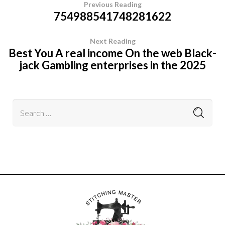
Previous Reading
754988541748281622
Next Reading
Best You A real income On the web Black-
jack Gambling enterprises in the 2025