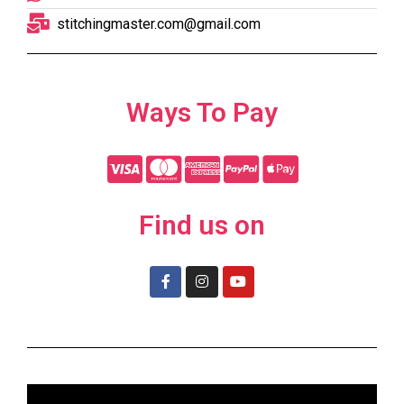
stitchingmaster.com@gmail.com
Ways To Pay
Find us on