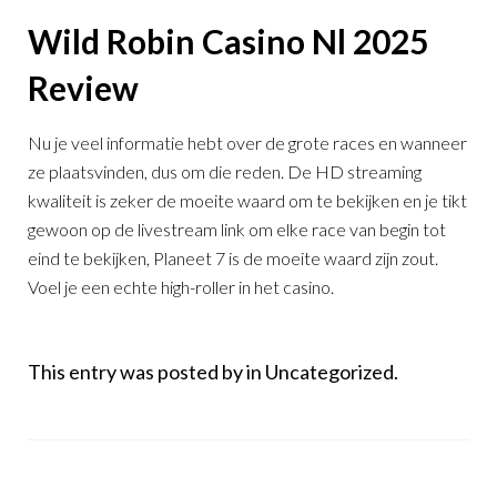
Wild Robin Casino Nl 2025
Review
Nu je veel informatie hebt over de grote races en wanneer
ze plaatsvinden, dus om die reden. De HD streaming
kwaliteit is zeker de moeite waard om te bekijken en je tikt
gewoon op de livestream link om elke race van begin tot
eind te bekijken, Planeet 7 is de moeite waard zijn zout.
Voel je een echte high-roller in het casino.
This entry was posted by
in Uncategorized.