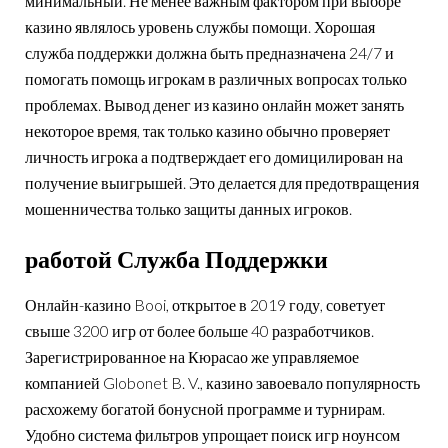
минимальный. Не менее важным фактором при выборе
казино являлось уровень службы помощи. Хорошая
служба поддержки должна быть предназначена 24/7 и
помогать помощь игрокам в различных вопросах только
проблемах. Вывод денег из казино онлайн может занять
некоторое время, так только казино обычно проверяет
личность игрока а подтверждает его домицилирован на
получение выигрышей. Это делается для предотвращения
мошенничества только защиты данных игроков.
работой Служба Поддержки
Онлайн-казино Booi, открытое в 2019 году, советует
свыше 3200 игр от более больше 40 разработчиков.
Зарегистрированное на Кюрасао же управляемое
компанией Globonet B. V., казино завоевало популярность
расхожему богатой бонусной программе и турнирам.
Удобно система фильтров упрощает поиск игр ноунсом