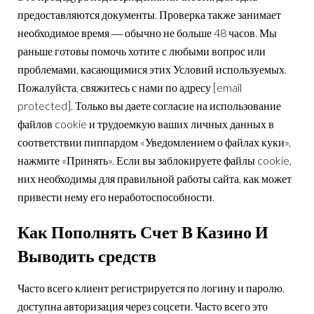
предоставляются документы. Проверка также занимает
необходимое время ― обычно не больше 48 часов. Мы
раньше готовы помочь хотите с любыми вопрос или
проблемами, касающимися этих Условий используемых.
Пожалуйста, свяжитесь с нами по адресу [email
protected]. Только вы даете согласие на использование
файлов cookie и трудоемкую ваших личных данных в
соответствии пиппардом «Уведомлением о файлах куки»,
нажмите «Принять». Если вы заблокируете файлы cookie,
них необходимы для правильной работы сайта, как может
привести нему его неработоспособности.
Как Пополнять Счет В Казино И
Выводить средств
Часто всего клиент регистрируется по логину и паролю,
доступна авторизация через соцсети. Часто всего это