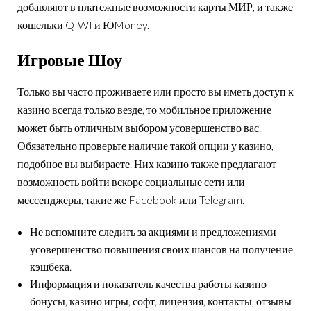
добавляют в платежные возможности карты МИР, и также
кошельки QIWI и ЮMoney.
Игровые Шоу
Только вы часто проживаете или просто вы иметь доступ к
казино всегда только везде, то мобильное приложение
может быть отличным выбором усовершенство вас.
Обязательно проверьте наличие такой опции у казино,
подобное вы выбираете. Них казино также предлагают
возможность войти вскоре социальные сети или
мессенджеры, такие же Facebook или Telegram.
Не вспомните следить за акциями и предложениями
усовершенство повышения своих шансов на получение
кэшбека.
Информация и показатель качества работы казино –
бонусы, казино игры, софт, лицензия, контакты, отзывы