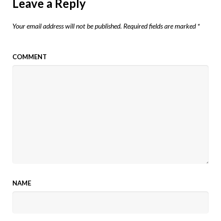
Leave a Reply
Your email address will not be published.
Required fields are marked
*
COMMENT
NAME