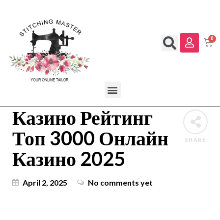
Казино Рейтинг
Топ 3000 Онлайн
SHARE
Казино 2025
April 2, 2025
No comments yet