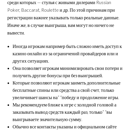
среди которых — стулья с живыми дилерами Russian
Poker, Baccarat, Roulette и др. По этой причинам при
регистрации важнее указывать только реальные данные.
Иначе же, в случае выигрыша, вам могут но ничего не
вывести.
Иногда игрокам например быть сложно иметь доступ к
казино онлайн из-за ограничений провайдеров или и
других ситуациях.
Она позволяет игрокам минимизировать свои потери и
получить другие бонусы при без выигрышей.
Которые позволяют игрокам заиметь дополнительные
бесплатные спины или средства а свой счет, только
увеличивает шансы на” “победу и продолжение игры.
Мы рекомендуем ближе к игре с холодной головой а
заказывать вывод средств каждый раз, только” “вы
выигрываете значительную сумму.
Обычно все контакты указаны и официальном сайте