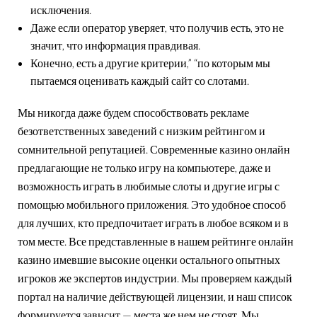
исключения.
Даже если оператор уверяет, что получив есть, это не
значит, что информация правдивая.
Конечно, есть а другие критерии,” “по которым мы
пытаемся оценивать каждый сайт со слотами.
Мы никогда даже будем способствовать рекламе
безответственных заведений с низким рейтингом и
сомнительной репутацией. Современные казино онлайн
предлагающие не только игру на компьютере, даже и
возможность играть в любимые слоты и другие игры с
помощью мобильного приложения. Это удобное способ
для лучших, кто предпочитает играть в любое всяком и в
том месте. Все представленные в нашем рейтинге онлайн
казино имевшие высокие оценки остального опытных
игроков же экспертов индустрии. Мы проверяем каждый
портал на наличие действующей лицензии, и наш список
формируется зависит — места же нем не стоят. Мы