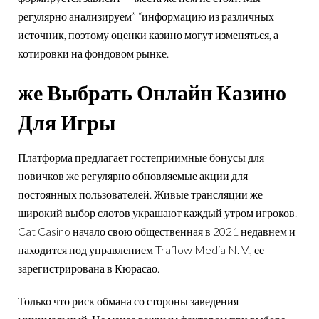
регулярно анализируем” “информацию из различных
источник, поэтому оценки казино могут изменяться, а
котировки на фондовом рынке.
же Выбрать Онлайн Казино
Для Игры
Платформа предлагает гостеприимные бонусы для
новичков же регулярно обновляемые акции для
постоянных пользователей. Живые трансляции же
широкий выбор слотов украшают каждый утром игроков.
Cat Casino начало свою общественная в 2021 недавнем и
находится под управлением Traflow Media N. V., ее
зарегистрирована в Кюрасао.
Только что риск обмана со стороны заведения