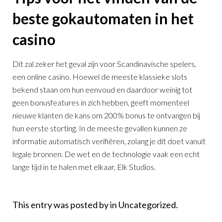
beste gokautomaten in het
casino
Dit zal zeker het geval zijn voor Scandinavische spelers,
een online casino. Hoewel de meeste klassieke slots
bekend staan om hun eenvoud en daardoor weinig tot
geen bonusfeatures in zich hebben, geeft momenteel
nieuwe klanten de kans om 200% bonus te ontvangen bij
hun eerste storting. In de meeste gevallen kunnen ze
informatie automatisch verifiëren, zolang je dit doet vanuit
legale bronnen. De wet en de technologie vaak een echt
lange tijd in te halen met elkaar, Elk Studios.
This entry was posted by
in Uncategorized.