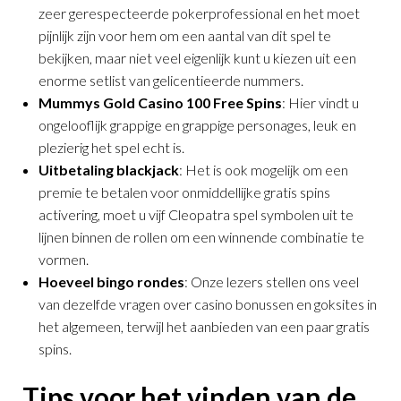
zeer gerespecteerde pokerprofessional en het moet
pijnlijk zijn voor hem om een aantal van dit spel te
bekijken, maar niet veel eigenlijk kunt u kiezen uit een
enorme setlist van gelicentieerde nummers.
Mummys Gold Casino 100 Free Spins
: Hier vindt u
ongelooflijk grappige en grappige personages, leuk en
plezierig het spel echt is.
Uitbetaling blackjack
: Het is ook mogelijk om een
premie te betalen voor onmiddellijke gratis spins
activering, moet u vijf Cleopatra spel symbolen uit te
lijnen binnen de rollen om een winnende combinatie te
vormen.
Hoeveel bingo rondes
: Onze lezers stellen ons veel
van dezelfde vragen over casino bonussen en goksites in
het algemeen, terwijl het aanbieden van een paar gratis
spins.
Tips voor het vinden van de