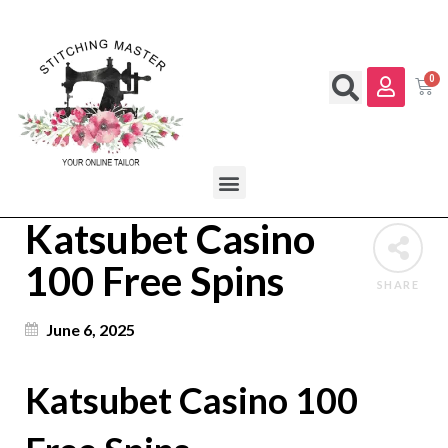
Katsubet Casino
100 Free Spins
SHARE
June 6, 2025
Katsubet Casino 100