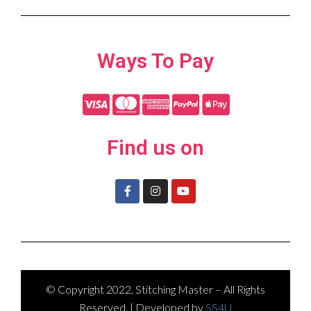
Ways To Pay
Find us on
© Copyright 2022, Stitching Master – All Rights
Reserved. | Developed by
SS4U