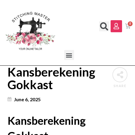
Kansberekening
Gokkast
SHARE
June 6, 2025
Kansberekening