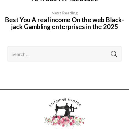
Next Reading
Best You A real income On the web Black-
jack Gambling enterprises in the 2025